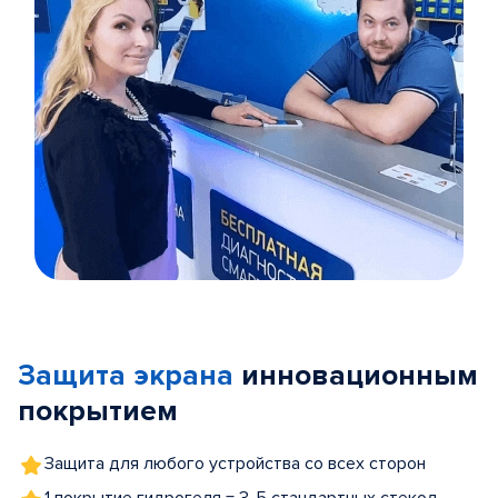
Item
1
of
Защита экрана
инновационным
5
покрытием
Защита для любого устройства со всех сторон