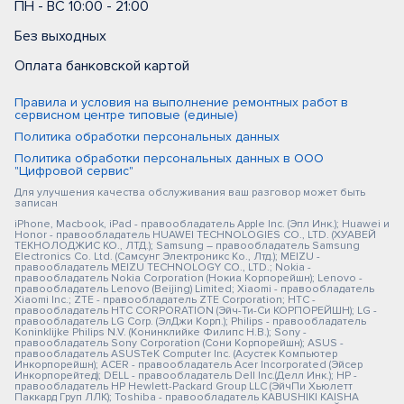
ПН - ВС 10:00 - 21:00
Без выходных
Оплата банковской картой
Правила и условия на выполнение ремонтных работ в
сервисном центре типовые (единые)
Политика обработки персональных данных
Политика обработки персональных данных в ООО
"Цифровой сервис"
Для улучшения качества обслуживания ваш разговор может быть
записан
iPhone, Macbook, iPad - правообладатель Apple Inc. (Эпл Инк.); Huawei и
Honor - правообладатель HUAWEI TECHNOLOGIES CO., LTD. (ХУАВЕЙ
ТЕКНОЛОДЖИС КО., ЛТД.); Samsung – правообладатель Samsung
Electronics Co. Ltd. (Самсунг Электроникс Ко., Лтд.); MEIZU -
правообладатель MEIZU TECHNOLOGY CO., LTD.; Nokia -
правообладатель Nokia Corporation (Нокиа Корпорейшн); Lenovo -
правообладатель Lenovo (Beijing) Limited; Xiaomi - правообладатель
Xiaomi Inc.; ZTE - правообладатель ZTE Corporation; HTC -
правообладатель HTC CORPORATION (Эйч-Ти-Си КОРПОРЕЙШН); LG -
правообладатель LG Corp. (ЭлДжи Корп.); Philips - правообладатель
Koninklijke Philips N.V. (Конинклийке Филипс Н.В.); Sony -
правообладатель Sony Corporation (Сони Корпорейшн); ASUS -
правообладатель ASUSTeK Computer Inc. (Асустек Компьютер
Инкорпорейшн); ACER - правообладатель Acer Incorporated (Эйсер
Инкорпорейтед); DELL - правообладатель Dell Inc.(Делл Инк.); HP -
правообладатель HP Hewlett-Packard Group LLC (ЭйчПи Хьюлетт
Паккард Груп ЛЛК); Toshiba - правообладатель KABUSHIKI KAISHA