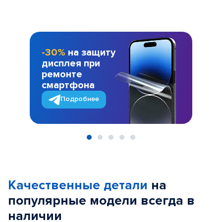
-30%
на защиту
дисплея при
ремонте
смартфона
Подробнее
Item
1
of
Качественные детали
на
5
популярные
модели
всегда в
наличии