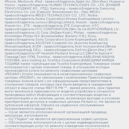
iPhone, Macbook, iPad - правообладатель Apple Inc. (Эпл Инк.); Huawei и
Honor - правообладатель HUAWEI TECHNOLOGIES CO., LTD. (ХУАВЕЙ
ТЕКНОЛОДЖИС КО., ЛТД.); Samsung – правообладатель Samsung
Electronics Co. Ltd. (Самсунг Электроникс Ко., Лтд.); MEIZU -
правообладатель MEIZU TECHNOLOGY CO., LTD.; Nokia -
правообладатель Nokia Corporation (Нокиа Корпорейшн); Lenovo -
правообладатель Lenovo (Beijing) Limited; Xiaomi - правообладатель
Xiaomi Inc.; ZTE - правообладатель ZTE Corporation; HTC -
правообладатель HTC CORPORATION (Эйч-Ти-Си КОРПОРЕЙШН); LG -
правообладатель LG Corp. (ЭлДжи Корп.); Philips - правообладатель
Koninklijke Philips N.V. (Конинклийке Филипс Н.В.); Sony -
правообладатель Sony Corporation (Сони Корпорейшн); ASUS -
правообладатель ASUSTeK Computer Inc. (Асустек Компьютер
Инкорпорейшн); ACER - правообладатель Acer Incorporated (Эйсер
Инкорпорейтед); DELL - правообладатель Dell Inc.(Делл Инк.); HP -
правообладатель HP Hewlett-Packard Group LLC (ЭйчПи Хьюлетт
Паккард Груп ЛЛК); Toshiba - правообладатель KABUSHIKI KAISHA
TOSHIBA, also trading as Toshiba Corporation (КАБУШИКИ КАЙША
ТОШИБА также торгующая как Тосиба Корпорейшн). Товарные знаки
используется с целью описания товара, в отношении которых
производятся услуги по ремонту сервисными центрами
«PEDANT».Услуги оказываются в неавторизованных сервисных
центрах «PEDANT», не связанными с компаниями Правообладателями
товарных знаков и/или с ее официальными представителями в
отношении товаров, которые уже были введены в гражданский
оборот в смысле статьи 1487 ГК РФ ** - время ремонта, срок гарантии
могут меняться в зависимости от модели устройства и сложности
проводимых работ Информация о соответствующих моделях и
комплектациях и их наличии, ценах, возможных выгодах и условиях
приобретения доступна в сервисных центрах Pedant.ru. Не является
публичной офертой. Оферта на сервисное обслуживание
Застрахованного имущества
— СЦ не является уполномоченной организацией продавца,
импортера, изготовителя.
— СЦ "Педант" не является авторизованным сервис центром.
— Обозначение используется не с целью индивидуализации
соответствующих услуг по ремонту и введения посетителей в