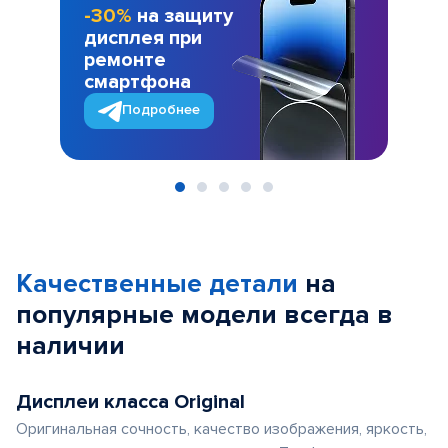
-30%
на защиту
дисплея при
ремонте
смартфона
Подробнее
Item
1
of
Качественные детали
на
5
популярные
модели
всегда в
наличии
Дисплеи класса Original
Оригинальная сочность, качество изображения, яркость,