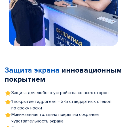
Item
1
of
Защита экрана
инновационным
5
покрытием
Защита для любого устройства со всех сторон
1 покрытие гидрогеля = 3-5 стандартных стекол
по сроку носки
Минимальная толщина покрытия сохраняет
чувствительность экрана