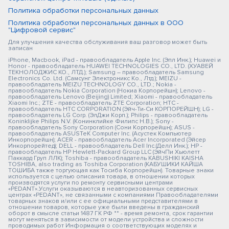
Политика обработки персональных данных
Политика обработки персональных данных в ООО
"Цифровой сервис"
Для улучшения качества обслуживания ваш разговор может быть
записан
iPhone, Macbook, iPad - правообладатель Apple Inc. (Эпл Инк.); Huawei и
Honor - правообладатель HUAWEI TECHNOLOGIES CO., LTD. (ХУАВЕЙ
ТЕКНОЛОДЖИС КО., ЛТД.); Samsung – правообладатель Samsung
Electronics Co. Ltd. (Самсунг Электроникс Ко., Лтд.); MEIZU -
правообладатель MEIZU TECHNOLOGY CO., LTD.; Nokia -
правообладатель Nokia Corporation (Нокиа Корпорейшн); Lenovo -
правообладатель Lenovo (Beijing) Limited; Xiaomi - правообладатель
Xiaomi Inc.; ZTE - правообладатель ZTE Corporation; HTC -
правообладатель HTC CORPORATION (Эйч-Ти-Си КОРПОРЕЙШН); LG -
правообладатель LG Corp. (ЭлДжи Корп.); Philips - правообладатель
Koninklijke Philips N.V. (Конинклийке Филипс Н.В.); Sony -
правообладатель Sony Corporation (Сони Корпорейшн); ASUS -
правообладатель ASUSTeK Computer Inc. (Асустек Компьютер
Инкорпорейшн); ACER - правообладатель Acer Incorporated (Эйсер
Инкорпорейтед); DELL - правообладатель Dell Inc.(Делл Инк.); HP -
правообладатель HP Hewlett-Packard Group LLC (ЭйчПи Хьюлетт
Паккард Груп ЛЛК); Toshiba - правообладатель KABUSHIKI KAISHA
TOSHIBA, also trading as Toshiba Corporation (КАБУШИКИ КАЙША
ТОШИБА также торгующая как Тосиба Корпорейшн). Товарные знаки
используется с целью описания товара, в отношении которых
производятся услуги по ремонту сервисными центрами
«PEDANT».Услуги оказываются в неавторизованных сервисных
центрах «PEDANT», не связанными с компаниями Правообладателями
товарных знаков и/или с ее официальными представителями в
отношении товаров, которые уже были введены в гражданский
оборот в смысле статьи 1487 ГК РФ ** - время ремонта, срок гарантии
могут меняться в зависимости от модели устройства и сложности
проводимых работ Информация о соответствующих моделях и