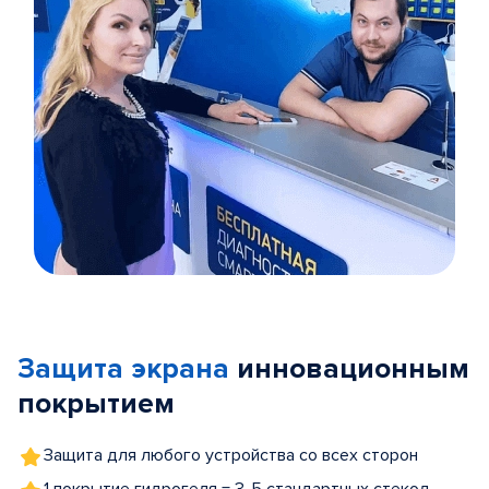
Item
1
of
Защита экрана
инновационным
5
покрытием
Защита для любого устройства со всех сторон