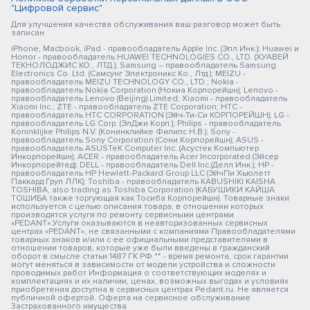
"Цифровой сервис"
Для улучшения качества обслуживания ваш разговор может быть
записан
iPhone, Macbook, iPad - правообладатель Apple Inc. (Эпл Инк.); Huawei и
Honor - правообладатель HUAWEI TECHNOLOGIES CO., LTD. (ХУАВЕЙ
ТЕКНОЛОДЖИС КО., ЛТД.); Samsung – правообладатель Samsung
Electronics Co. Ltd. (Самсунг Электроникс Ко., Лтд.); MEIZU -
правообладатель MEIZU TECHNOLOGY CO., LTD.; Nokia -
правообладатель Nokia Corporation (Нокиа Корпорейшн); Lenovo -
правообладатель Lenovo (Beijing) Limited; Xiaomi - правообладатель
Xiaomi Inc.; ZTE - правообладатель ZTE Corporation; HTC -
правообладатель HTC CORPORATION (Эйч-Ти-Си КОРПОРЕЙШН); LG -
правообладатель LG Corp. (ЭлДжи Корп.); Philips - правообладатель
Koninklijke Philips N.V. (Конинклийке Филипс Н.В.); Sony -
правообладатель Sony Corporation (Сони Корпорейшн); ASUS -
правообладатель ASUSTeK Computer Inc. (Асустек Компьютер
Инкорпорейшн); ACER - правообладатель Acer Incorporated (Эйсер
Инкорпорейтед); DELL - правообладатель Dell Inc.(Делл Инк.); HP -
правообладатель HP Hewlett-Packard Group LLC (ЭйчПи Хьюлетт
Паккард Груп ЛЛК); Toshiba - правообладатель KABUSHIKI KAISHA
TOSHIBA, also trading as Toshiba Corporation (КАБУШИКИ КАЙША
ТОШИБА также торгующая как Тосиба Корпорейшн). Товарные знаки
используется с целью описания товара, в отношении которых
производятся услуги по ремонту сервисными центрами
«PEDANT».Услуги оказываются в неавторизованных сервисных
центрах «PEDANT», не связанными с компаниями Правообладателями
товарных знаков и/или с ее официальными представителями в
отношении товаров, которые уже были введены в гражданский
оборот в смысле статьи 1487 ГК РФ ** - время ремонта, срок гарантии
могут меняться в зависимости от модели устройства и сложности
проводимых работ Информация о соответствующих моделях и
комплектациях и их наличии, ценах, возможных выгодах и условиях
приобретения доступна в сервисных центрах Pedant.ru. Не является
публичной офертой. Оферта на сервисное обслуживание
Застрахованного имущества