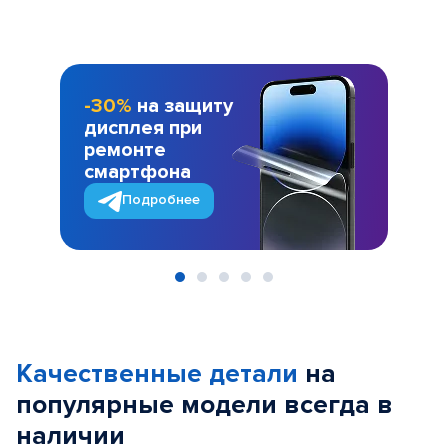
-30%
на защиту
дисплея при
ремонте
смартфона
Подробнее
Item
1
of
Качественные детали
на
5
популярные
модели
всегда в
наличии