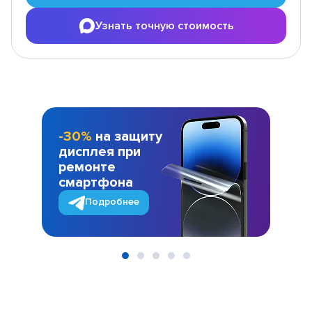
Узнать точную стоимость
-30%
на защиту
дисплея при
ремонте
смартфона
Подробнее
Item
1
of