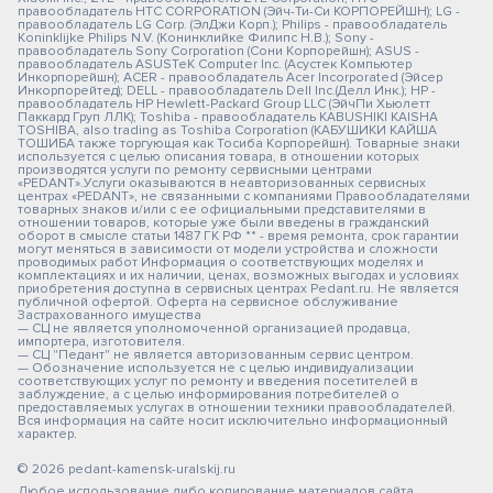
правообладатель HTC CORPORATION (Эйч-Ти-Си КОРПОРЕЙШН); LG -
правообладатель LG Corp. (ЭлДжи Корп.); Philips - правообладатель
Koninklijke Philips N.V. (Конинклийке Филипс Н.В.); Sony -
правообладатель Sony Corporation (Сони Корпорейшн); ASUS -
правообладатель ASUSTeK Computer Inc. (Асустек Компьютер
Инкорпорейшн); ACER - правообладатель Acer Incorporated (Эйсер
Инкорпорейтед); DELL - правообладатель Dell Inc.(Делл Инк.); HP -
правообладатель HP Hewlett-Packard Group LLC (ЭйчПи Хьюлетт
Паккард Груп ЛЛК); Toshiba - правообладатель KABUSHIKI KAISHA
TOSHIBA, also trading as Toshiba Corporation (КАБУШИКИ КАЙША
ТОШИБА также торгующая как Тосиба Корпорейшн). Товарные знаки
используется с целью описания товара, в отношении которых
производятся услуги по ремонту сервисными центрами
«PEDANT».Услуги оказываются в неавторизованных сервисных
центрах «PEDANT», не связанными с компаниями Правообладателями
товарных знаков и/или с ее официальными представителями в
отношении товаров, которые уже были введены в гражданский
оборот в смысле статьи 1487 ГК РФ ** - время ремонта, срок гарантии
могут меняться в зависимости от модели устройства и сложности
проводимых работ Информация о соответствующих моделях и
комплектациях и их наличии, ценах, возможных выгодах и условиях
приобретения доступна в сервисных центрах Pedant.ru. Не является
публичной офертой. Оферта на сервисное обслуживание
Застрахованного имущества
— СЦ не является уполномоченной организацией продавца,
импортера, изготовителя.
— СЦ "Педант" не является авторизованным сервис центром.
— Обозначение используется не с целью индивидуализации
соответствующих услуг по ремонту и введения посетителей в
заблуждение, а с целью информирования потребителей о
предоставляемых услугах в отношении техники правообладателей.
Вся информация на сайте носит исключительно информационный
характер.
© 2026 pedant-kamensk-uralskij.ru
Любое использование либо копирование материалов сайта,