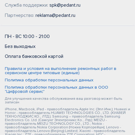
Служба поддержки:
spk@pedant.ru
Партнерство:
reklama@pedant.ru
ПН - ВС 10:00 - 21:00
Без выходных
Оплата банковской картой
Правила и условия на выполнение ремонтных работ в
сервисном центре типовые (единые)
Политика обработки персональных данных
Политика обработки персональных данных в ООО
"Цифровой сервис"
Для улучшения качества обслуживания ваш разговор может быть
записан
iPhone, Macbook, iPad - правообладатель Apple Inc. (Эпл Инк.); Huawei и
Honor - правообладатель HUAWEI TECHNOLOGIES CO., LTD. (ХУАВЕЙ
ТЕКНОЛОДЖИС КО., ЛТД.); Samsung – правообладатель Samsung
Electronics Co. Ltd. (Самсунг Электроникс Ко., Лтд.); MEIZU -
правообладатель MEIZU TECHNOLOGY CO., LTD.; Nokia -
правообладатель Nokia Corporation (Нокиа Корпорейшн); Lenovo -
правообладатель Lenovo (Beijing) Limited; Xiaomi - правообладатель
Xiaomi Inc.; ZTE - правообладатель ZTE Corporation; HTC -