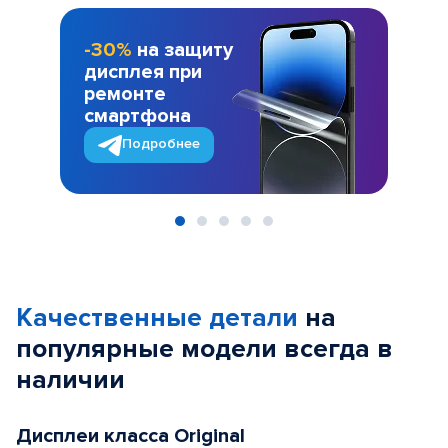
-30%
на защиту
дисплея при
ремонте
смартфона
Подробнее
Item
1
of
Качественные детали
на
5
популярные
модели
всегда в
наличии
Дисплеи класса Original