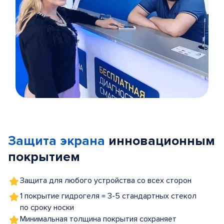
Item
1
of
Защита экрана
инновационным
5
покрытием
Защита для любого устройства со всех сторон
1 покрытие гидрогеля = 3-5 стандартных стекол
по сроку носки
Минимальная толщина покрытия сохраняет