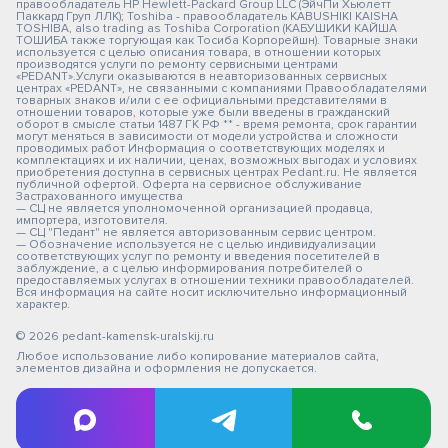
правообладатель HP Hewlett-Packard Group LLC (ЭйчПи Хьюлетт
Паккард Груп ЛЛК); Toshiba - правообладатель KABUSHIKI KAISHA
TOSHIBA, also trading as Toshiba Corporation (КАБУШИКИ КАЙША
ТОШИБА также торгующая как Тосиба Корпорейшн). Товарные знаки
используется с целью описания товара, в отношении которых
производятся услуги по ремонту сервисными центрами
«PEDANT».Услуги оказываются в неавторизованных сервисных
центрах «PEDANT», не связанными с компаниями Правообладателями
товарных знаков и/или с ее официальными представителями в
отношении товаров, которые уже были введены в гражданский
оборот в смысле статьи 1487 ГК РФ ** - время ремонта, срок гарантии
могут меняться в зависимости от модели устройства и сложности
проводимых работ Информация о соответствующих моделях и
комплектациях и их наличии, ценах, возможных выгодах и условиях
приобретения доступна в сервисных центрах Pedant.ru. Не является
публичной офертой. Оферта на сервисное обслуживание
Застрахованного имущества
— СЦ не является уполномоченной организацией продавца,
импортера, изготовителя.
— СЦ "Педант" не является авторизованным сервис центром.
— Обозначение используется не с целью индивидуализации
соответствующих услуг по ремонту и введения посетителей в
заблуждение, а с целью информирования потребителей о
предоставляемых услугах в отношении техники правообладателей.
Вся информация на сайте носит исключительно информационный
характер.
© 2026 pedant-kamensk-uralskij.ru
Любое использование либо копирование материалов сайта,
элементов дизайна и оформления не допускается.