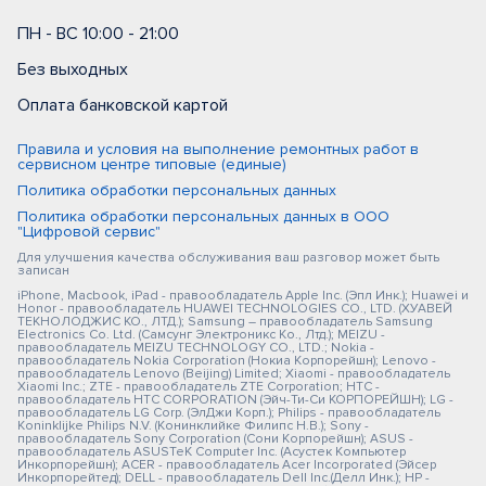
ПН - ВС 10:00 - 21:00
Без выходных
Оплата банковской картой
Правила и условия на выполнение ремонтных работ в
сервисном центре типовые (единые)
Политика обработки персональных данных
Политика обработки персональных данных в ООО
"Цифровой сервис"
Для улучшения качества обслуживания ваш разговор может быть
записан
iPhone, Macbook, iPad - правообладатель Apple Inc. (Эпл Инк.); Huawei и
Honor - правообладатель HUAWEI TECHNOLOGIES CO., LTD. (ХУАВЕЙ
ТЕКНОЛОДЖИС КО., ЛТД.); Samsung – правообладатель Samsung
Electronics Co. Ltd. (Самсунг Электроникс Ко., Лтд.); MEIZU -
правообладатель MEIZU TECHNOLOGY CO., LTD.; Nokia -
правообладатель Nokia Corporation (Нокиа Корпорейшн); Lenovo -
правообладатель Lenovo (Beijing) Limited; Xiaomi - правообладатель
Xiaomi Inc.; ZTE - правообладатель ZTE Corporation; HTC -
правообладатель HTC CORPORATION (Эйч-Ти-Си КОРПОРЕЙШН); LG -
правообладатель LG Corp. (ЭлДжи Корп.); Philips - правообладатель
Koninklijke Philips N.V. (Конинклийке Филипс Н.В.); Sony -
правообладатель Sony Corporation (Сони Корпорейшн); ASUS -
правообладатель ASUSTeK Computer Inc. (Асустек Компьютер
Инкорпорейшн); ACER - правообладатель Acer Incorporated (Эйсер
Инкорпорейтед); DELL - правообладатель Dell Inc.(Делл Инк.); HP -