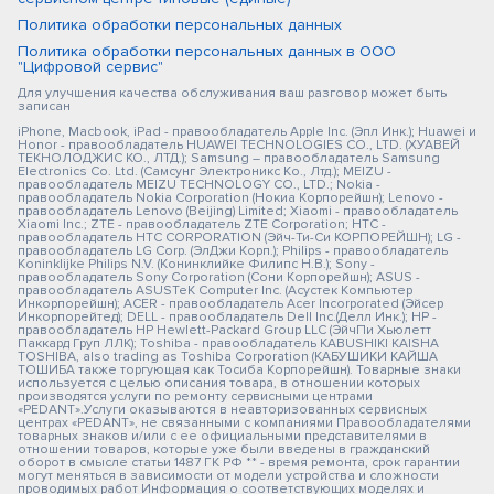
Политика обработки персональных данных
Политика обработки персональных данных в ООО
"Цифровой сервис"
Для улучшения качества обслуживания ваш разговор может быть
записан
iPhone, Macbook, iPad - правообладатель Apple Inc. (Эпл Инк.); Huawei и
Honor - правообладатель HUAWEI TECHNOLOGIES CO., LTD. (ХУАВЕЙ
ТЕКНОЛОДЖИС КО., ЛТД.); Samsung – правообладатель Samsung
Electronics Co. Ltd. (Самсунг Электроникс Ко., Лтд.); MEIZU -
правообладатель MEIZU TECHNOLOGY CO., LTD.; Nokia -
правообладатель Nokia Corporation (Нокиа Корпорейшн); Lenovo -
правообладатель Lenovo (Beijing) Limited; Xiaomi - правообладатель
Xiaomi Inc.; ZTE - правообладатель ZTE Corporation; HTC -
правообладатель HTC CORPORATION (Эйч-Ти-Си КОРПОРЕЙШН); LG -
правообладатель LG Corp. (ЭлДжи Корп.); Philips - правообладатель
Koninklijke Philips N.V. (Конинклийке Филипс Н.В.); Sony -
правообладатель Sony Corporation (Сони Корпорейшн); ASUS -
правообладатель ASUSTeK Computer Inc. (Асустек Компьютер
Инкорпорейшн); ACER - правообладатель Acer Incorporated (Эйсер
Инкорпорейтед); DELL - правообладатель Dell Inc.(Делл Инк.); HP -
правообладатель HP Hewlett-Packard Group LLC (ЭйчПи Хьюлетт
Паккард Груп ЛЛК); Toshiba - правообладатель KABUSHIKI KAISHA
TOSHIBA, also trading as Toshiba Corporation (КАБУШИКИ КАЙША
ТОШИБА также торгующая как Тосиба Корпорейшн). Товарные знаки
используется с целью описания товара, в отношении которых
производятся услуги по ремонту сервисными центрами
«PEDANT».Услуги оказываются в неавторизованных сервисных
центрах «PEDANT», не связанными с компаниями Правообладателями
товарных знаков и/или с ее официальными представителями в
отношении товаров, которые уже были введены в гражданский
оборот в смысле статьи 1487 ГК РФ ** - время ремонта, срок гарантии
могут меняться в зависимости от модели устройства и сложности
проводимых работ Информация о соответствующих моделях и