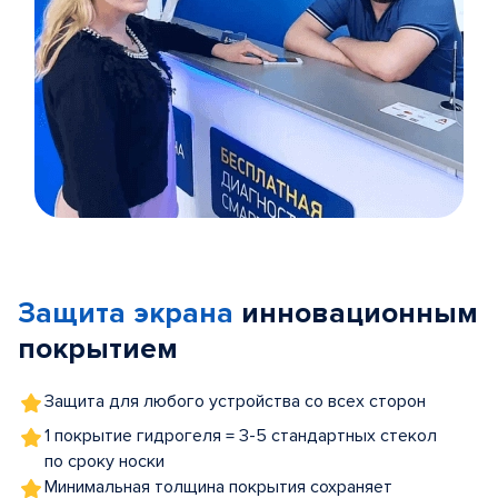
Item
1
of
Защита экрана
инновационным
5
покрытием
Защита для любого устройства со всех сторон
1 покрытие гидрогеля = 3-5 стандартных стекол
по сроку носки
Минимальная толщина покрытия сохраняет