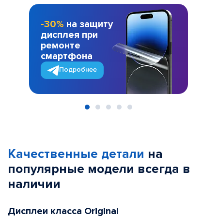
-30%
на защиту
дисплея при
ремонте
смартфона
Подробнее
Item
1
of
Качественные детали
на
5
популярные
модели
всегда в
наличии
Дисплеи класса Original