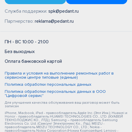
Служба поддержки:
spk@pedant.ru
Партнерство:
reklama@pedant.ru
ПН - ВС 10:00 - 21:00
Без выходных
Оплата банковской картой
Правила и условия на выполнение ремонтных работ в
сервисном центре типовые (единые)
Политика обработки персональных данных
Политика обработки персональных данных в ООО
"Цифровой сервис"
Для улучшения качества обслуживания ваш разговор может быть
записан
iPhone, Macbook, iPad - правообладатель Apple Inc. (Эпл Инк.); Huawei и
Honor - правообладатель HUAWEI TECHNOLOGIES CO., LTD. (ХУАВЕЙ
ТЕКНОЛОДЖИС КО., ЛТД.); Samsung – правообладатель Samsung
Electronics Co. Ltd. (Самсунг Электроникс Ко., Лтд.); MEIZU -
правообладатель MEIZU TECHNOLOGY CO., LTD.; Nokia -
правообладатель Nokia Corporation (Нокиа Корпорейшн); Lenovo -