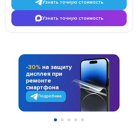
Узнать точную стоимость
Узнать точную стоимость
-30%
на защиту
дисплея при
ремонте
смартфона
Подробнее
Item
1