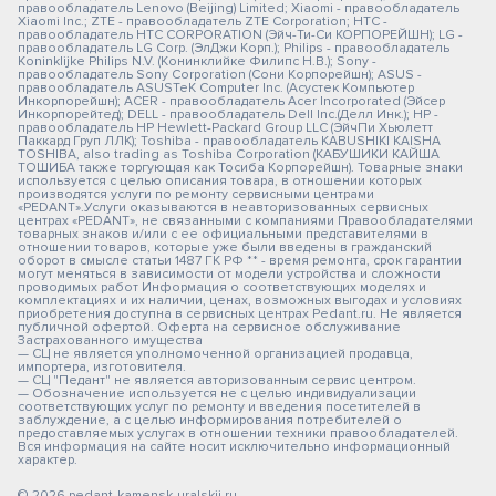
правообладатель Lenovo (Beijing) Limited; Xiaomi - правообладатель
Xiaomi Inc.; ZTE - правообладатель ZTE Corporation; HTC -
правообладатель HTC CORPORATION (Эйч-Ти-Си КОРПОРЕЙШН); LG -
правообладатель LG Corp. (ЭлДжи Корп.); Philips - правообладатель
Koninklijke Philips N.V. (Конинклийке Филипс Н.В.); Sony -
правообладатель Sony Corporation (Сони Корпорейшн); ASUS -
правообладатель ASUSTeK Computer Inc. (Асустек Компьютер
Инкорпорейшн); ACER - правообладатель Acer Incorporated (Эйсер
Инкорпорейтед); DELL - правообладатель Dell Inc.(Делл Инк.); HP -
правообладатель HP Hewlett-Packard Group LLC (ЭйчПи Хьюлетт
Паккард Груп ЛЛК); Toshiba - правообладатель KABUSHIKI KAISHA
TOSHIBA, also trading as Toshiba Corporation (КАБУШИКИ КАЙША
ТОШИБА также торгующая как Тосиба Корпорейшн). Товарные знаки
используется с целью описания товара, в отношении которых
производятся услуги по ремонту сервисными центрами
«PEDANT».Услуги оказываются в неавторизованных сервисных
центрах «PEDANT», не связанными с компаниями Правообладателями
товарных знаков и/или с ее официальными представителями в
отношении товаров, которые уже были введены в гражданский
оборот в смысле статьи 1487 ГК РФ ** - время ремонта, срок гарантии
могут меняться в зависимости от модели устройства и сложности
проводимых работ Информация о соответствующих моделях и
комплектациях и их наличии, ценах, возможных выгодах и условиях
приобретения доступна в сервисных центрах Pedant.ru. Не является
публичной офертой. Оферта на сервисное обслуживание
Застрахованного имущества
— СЦ не является уполномоченной организацией продавца,
импортера, изготовителя.
— СЦ "Педант" не является авторизованным сервис центром.
— Обозначение используется не с целью индивидуализации
соответствующих услуг по ремонту и введения посетителей в
заблуждение, а с целью информирования потребителей о
предоставляемых услугах в отношении техники правообладателей.
Вся информация на сайте носит исключительно информационный
характер.
© 2026 pedant-kamensk-uralskij.ru