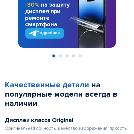
-30%
на защиту
дисплея при
ремонте
смартфона
Подробнее
Item
1
of
Качественные детали
на
5
популярные
модели
всегда в
наличии
Дисплеи класса Original
Оригинальная сочность, качество изображения, яркость,