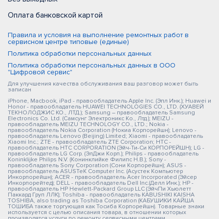
Оплата банковской картой
Правила и условия на выполнение ремонтных работ в
сервисном центре типовые (единые)
Политика обработки персональных данных
Политика обработки персональных данных в ООО
"Цифровой сервис"
Для улучшения качества обслуживания ваш разговор может быть
записан
iPhone, Macbook, iPad - правообладатель Apple Inc. (Эпл Инк.); Huawei и
Honor - правообладатель HUAWEI TECHNOLOGIES CO., LTD. (ХУАВЕЙ
ТЕКНОЛОДЖИС КО., ЛТД.); Samsung – правообладатель Samsung
Electronics Co. Ltd. (Самсунг Электроникс Ко., Лтд.); MEIZU -
правообладатель MEIZU TECHNOLOGY CO., LTD.; Nokia -
правообладатель Nokia Corporation (Нокиа Корпорейшн); Lenovo -
правообладатель Lenovo (Beijing) Limited; Xiaomi - правообладатель
Xiaomi Inc.; ZTE - правообладатель ZTE Corporation; HTC -
правообладатель HTC CORPORATION (Эйч-Ти-Си КОРПОРЕЙШН); LG -
правообладатель LG Corp. (ЭлДжи Корп.); Philips - правообладатель
Koninklijke Philips N.V. (Конинклийке Филипс Н.В.); Sony -
правообладатель Sony Corporation (Сони Корпорейшн); ASUS -
правообладатель ASUSTeK Computer Inc. (Асустек Компьютер
Инкорпорейшн); ACER - правообладатель Acer Incorporated (Эйсер
Инкорпорейтед); DELL - правообладатель Dell Inc.(Делл Инк.); HP -
правообладатель HP Hewlett-Packard Group LLC (ЭйчПи Хьюлетт
Паккард Груп ЛЛК); Toshiba - правообладатель KABUSHIKI KAISHA
TOSHIBA, also trading as Toshiba Corporation (КАБУШИКИ КАЙША
ТОШИБА также торгующая как Тосиба Корпорейшн). Товарные знаки
используется с целью описания товара, в отношении которых
производятся услуги по ремонту сервисными центрами