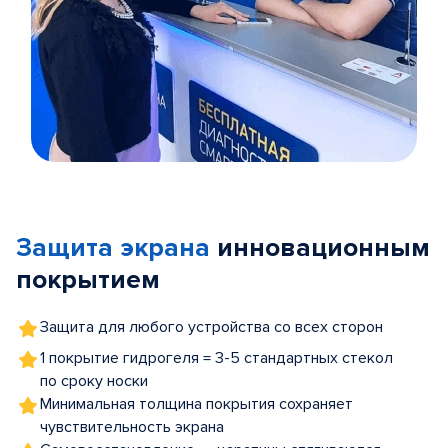
Item
1
of
Защита экрана
инновационным
5
покрытием
Защита для любого устройства со всех сторон
1 покрытие гидрогеля = 3-5 стандартных стекол
по сроку носки
Минимальная толщина покрытия сохраняет
чувствительность экрана