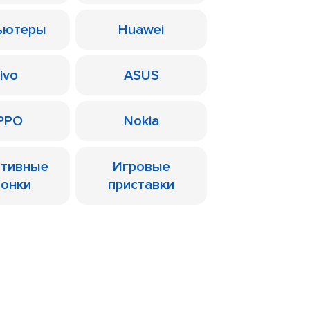
ьютеры
Huawei
ivo
ASUS
PPO
Nokia
ативные
Игровые
лонки
приставки