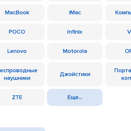
MacBook
iMac
Комп
POCO
Infinix
V
Lenovo
Motorola
O
еспроводные
Порт
Джойстики
наушники
ко
ZTE
Еще...