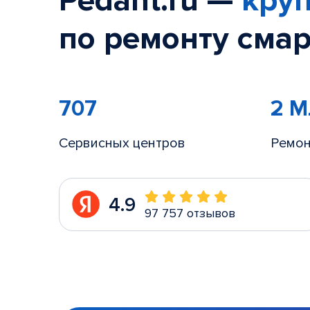
Pedant.ru —
круп
по ремонту смар
707
2 
Сервисных центров
Ремон
4.9
97 757 отзывов