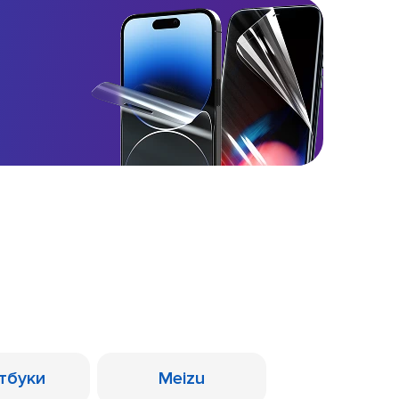
тбуки
Meizu