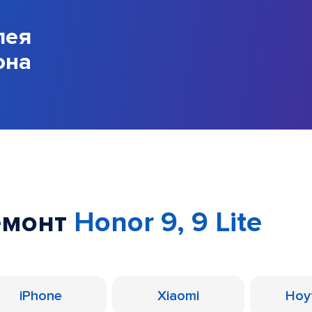
лея
она
емонт
Honor 9, 9 Lite
iPhone
Xiaomi
Ноу