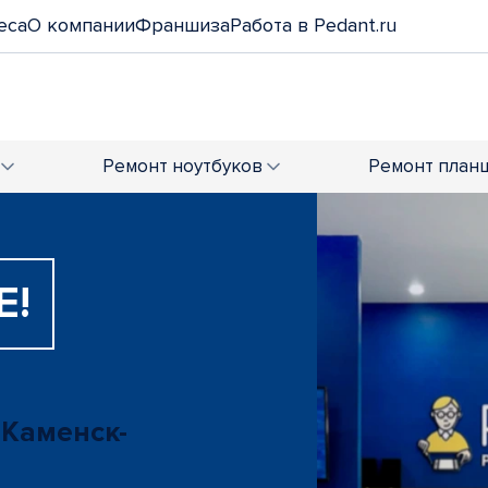
еса
О компании
Франшиза
Работа в Pedant.ru
Ремонт
ноутбуков
Ремонт
план
Е!
 Каменск-