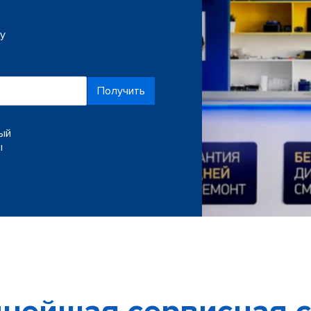
ку
Получить
ный
ы