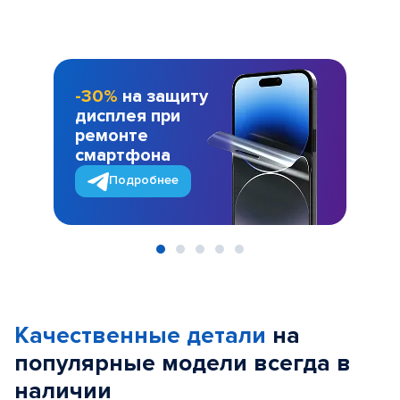
-30%
на защиту
дисплея при
ремонте
смартфона
Подробнее
Item
1
of
Качественные детали
на
5
популярные
модели
всегда в
наличии