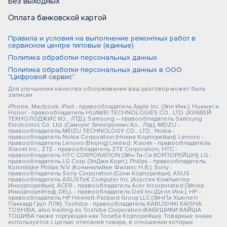
Без выходных
Оплата банковской картой
Правила и условия на выполнение ремонтных работ в
сервисном центре типовые (единые)
Политика обработки персональных данных
Политика обработки персональных данных в ООО
"Цифровой сервис"
Для улучшения качества обслуживания ваш разговор может быть
записан
iPhone, Macbook, iPad - правообладатель Apple Inc. (Эпл Инк.); Huawei и
Honor - правообладатель HUAWEI TECHNOLOGIES CO., LTD. (ХУАВЕЙ
ТЕКНОЛОДЖИС КО., ЛТД.); Samsung – правообладатель Samsung
Electronics Co. Ltd. (Самсунг Электроникс Ко., Лтд.); MEIZU -
правообладатель MEIZU TECHNOLOGY CO., LTD.; Nokia -
правообладатель Nokia Corporation (Нокиа Корпорейшн); Lenovo -
правообладатель Lenovo (Beijing) Limited; Xiaomi - правообладатель
Xiaomi Inc.; ZTE - правообладатель ZTE Corporation; HTC -
правообладатель HTC CORPORATION (Эйч-Ти-Си КОРПОРЕЙШН); LG -
правообладатель LG Corp. (ЭлДжи Корп.); Philips - правообладатель
Koninklijke Philips N.V. (Конинклийке Филипс Н.В.); Sony -
правообладатель Sony Corporation (Сони Корпорейшн); ASUS -
правообладатель ASUSTeK Computer Inc. (Асустек Компьютер
Инкорпорейшн); ACER - правообладатель Acer Incorporated (Эйсер
Инкорпорейтед); DELL - правообладатель Dell Inc.(Делл Инк.); HP -
правообладатель HP Hewlett-Packard Group LLC (ЭйчПи Хьюлетт
Паккард Груп ЛЛК); Toshiba - правообладатель KABUSHIKI KAISHA
TOSHIBA, also trading as Toshiba Corporation (КАБУШИКИ КАЙША
ТОШИБА также торгующая как Тосиба Корпорейшн). Товарные знаки
используется с целью описания товара, в отношении которых