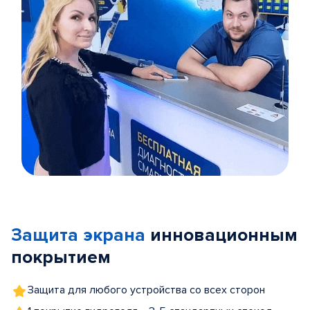
Item
1
of
Защита экрана
инновационным
5
покрытием
Защита для любого устройства со всех сторон