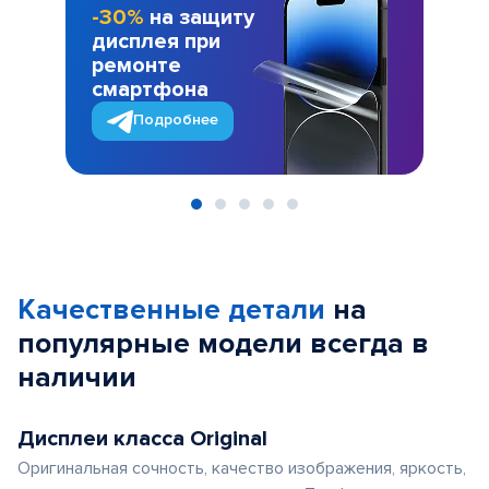
-30%
на защиту
дисплея при
ремонте
смартфона
Подробнее
Item
1
of
Качественные детали
на
5
популярные
модели
всегда в
наличии
Дисплеи класса Original
Оригинальная сочность, качество изображения, яркость,