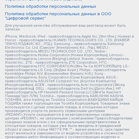
Политика обработки персональных данных
Политика обработки персональных данных в ООО
"Цифровой сервис"
Для улучшения качества обслуживания ваш разговор может быть
записан
iPhone, Macbook, iPad - правообладатель Apple Inc. (Эпл Инк.); Huawei и
Honor - правообладатель HUAWEI TECHNOLOGIES CO., LTD. (ХУАВЕЙ
ТЕКНОЛОДЖИС КО., ЛТД.); Samsung – правообладатель Samsung
Electronics Co. Ltd. (Самсунг Электроникс Ко., Лтд.); MEIZU -
правообладатель MEIZU TECHNOLOGY CO., LTD.; Nokia -
правообладатель Nokia Corporation (Нокиа Корпорейшн); Lenovo -
правообладатель Lenovo (Beijing) Limited; Xiaomi - правообладатель
Xiaomi Inc.; ZTE - правообладатель ZTE Corporation; HTC -
правообладатель HTC CORPORATION (Эйч-Ти-Си КОРПОРЕЙШН); LG -
правообладатель LG Corp. (ЭлДжи Корп.); Philips - правообладатель
Koninklijke Philips N.V. (Конинклийке Филипс Н.В.); Sony -
правообладатель Sony Corporation (Сони Корпорейшн); ASUS -
правообладатель ASUSTeK Computer Inc. (Асустек Компьютер
Инкорпорейшн); ACER - правообладатель Acer Incorporated (Эйсер
Инкорпорейтед); DELL - правообладатель Dell Inc.(Делл Инк.); HP -
правообладатель HP Hewlett-Packard Group LLC (ЭйчПи Хьюлетт
Паккард Груп ЛЛК); Toshiba - правообладатель KABUSHIKI KAISHA
TOSHIBA, also trading as Toshiba Corporation (КАБУШИКИ КАЙША
ТОШИБА также торгующая как Тосиба Корпорейшн). Товарные знаки
используется с целью описания товара, в отношении которых
производятся услуги по ремонту сервисными центрами
«PEDANT».Услуги оказываются в неавторизованных сервисных
центрах «PEDANT», не связанными с компаниями Правообладателями
товарных знаков и/или с ее официальными представителями в
отношении товаров, которые уже были введены в гражданский
оборот в смысле статьи 1487 ГК РФ ** - время ремонта, срок гарантии
могут меняться в зависимости от модели устройства и сложности
проводимых работ Информация о соответствующих моделях и