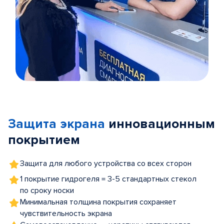
Item
1
of
Защита экрана
инновационным
5
покрытием
Защита для любого устройства со всех сторон
1 покрытие гидрогеля = 3-5 стандартных стекол
по сроку носки
Минимальная толщина покрытия сохраняет
чувствительность экрана