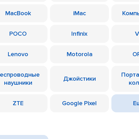
MacBook
iMac
Комп
POCO
Infinix
V
Lenovo
Motorola
O
еспроводные
Порт
Джойстики
наушники
ко
ZTE
Google Pixel
Ещ