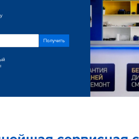
ку
Получить
ный
ы