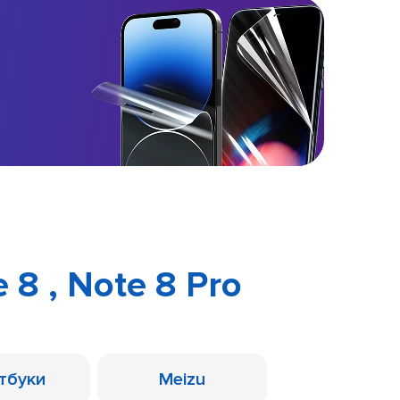
 8 , Note 8 Pro
тбуки
Meizu