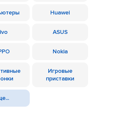
ьютеры
Huawei
ivo
ASUS
PPO
Nokia
ативные
Игровые
лонки
приставки
е...