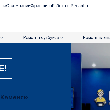
еса
О компании
Франшиза
Работа в Pedant.ru
Ремонт
ноутбуков
Ремонт
план
Е!
 Каменск-