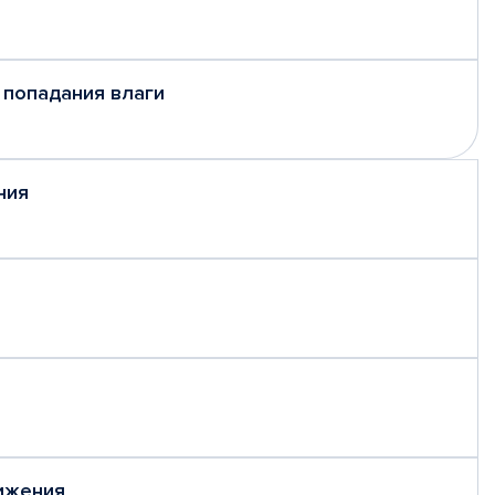
 попадания влаги
ния
ижения