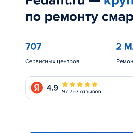
Pedant.ru —
круп
по ремонту смар
707
2 
Сервисных центров
Ремон
4.9
97 757 отзывов