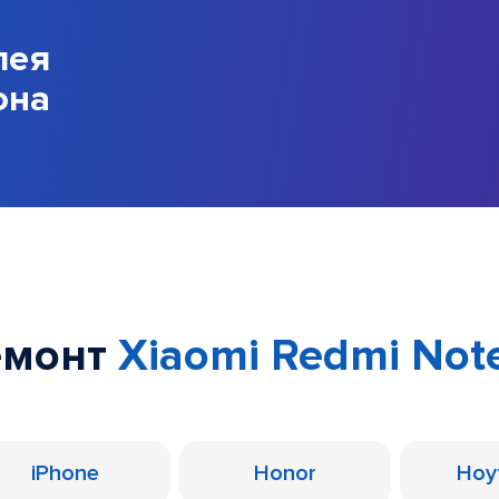
лея
она
емонт
Xiaomi Redmi Note
iPhone
Honor
Ноу