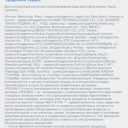
Для улучшения качества обслуживания ваш разговор может быть
записан
iPhone, Macbook, iPad - правообладатель Apple Inc. (Эпл Инк.); Huawei и
Honor - правообладатель HUAWEI TECHNOLOGIES CO., LTD. (ХУАВЕЙ
ТЕКНОЛОДЖИС КО., ЛТД.); Samsung – правообладатель Samsung
Electronics Co. Ltd. (Самсунг Электроникс Ко., Лтд.); MEIZU -
правообладатель MEIZU TECHNOLOGY CO., LTD.; Nokia -
правообладатель Nokia Corporation (Нокиа Корпорейшн); Lenovo -
правообладатель Lenovo (Beijing) Limited; Xiaomi - правообладатель
Xiaomi Inc.; ZTE - правообладатель ZTE Corporation; HTC -
правообладатель HTC CORPORATION (Эйч-Ти-Си КОРПОРЕЙШН); LG -
правообладатель LG Corp. (ЭлДжи Корп.); Philips - правообладатель
Koninklijke Philips N.V. (Конинклийке Филипс Н.В.); Sony -
правообладатель Sony Corporation (Сони Корпорейшн); ASUS -
правообладатель ASUSTeK Computer Inc. (Асустек Компьютер
Инкорпорейшн); ACER - правообладатель Acer Incorporated (Эйсер
Инкорпорейтед); DELL - правообладатель Dell Inc.(Делл Инк.); HP -
правообладатель HP Hewlett-Packard Group LLC (ЭйчПи Хьюлетт
Паккард Груп ЛЛК); Toshiba - правообладатель KABUSHIKI KAISHA
TOSHIBA, also trading as Toshiba Corporation (КАБУШИКИ КАЙША
ТОШИБА также торгующая как Тосиба Корпорейшн). Товарные знаки
используется с целью описания товара, в отношении которых
производятся услуги по ремонту сервисными центрами
«PEDANT».Услуги оказываются в неавторизованных сервисных
центрах «PEDANT», не связанными с компаниями Правообладателями
товарных знаков и/или с ее официальными представителями в
отношении товаров, которые уже были введены в гражданский
оборот в смысле статьи 1487 ГК РФ ** - время ремонта, срок гарантии
могут меняться в зависимости от модели устройства и сложности
проводимых работ Информация о соответствующих моделях и
комплектациях и их наличии, ценах, возможных выгодах и условиях
приобретения доступна в сервисных центрах Pedant.ru. Не является
публичной офертой. Оферта на сервисное обслуживание
Застрахованного имущества
— СЦ не является уполномоченной организацией продавца,