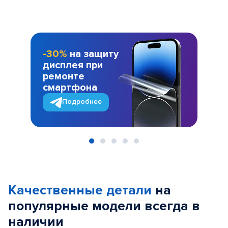
-30%
на защиту
дисплея при
ремонте
смартфона
Подробнее
Item
1
of
Качественные детали
на
5
популярные
модели
всегда в
наличии