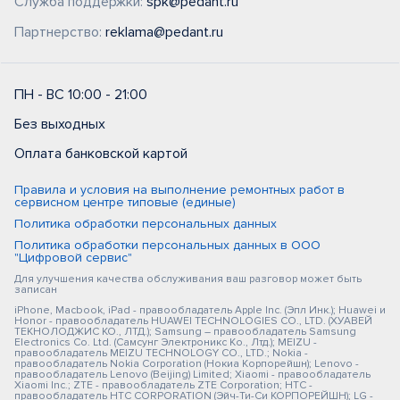
Служба поддержки:
spk@pedant.ru
Партнерство:
reklama@pedant.ru
ПН - ВС 10:00 - 21:00
Без выходных
Оплата банковской картой
Правила и условия на выполнение ремонтных работ в
сервисном центре типовые (единые)
Политика обработки персональных данных
Политика обработки персональных данных в ООО
"Цифровой сервис"
Для улучшения качества обслуживания ваш разговор может быть
записан
iPhone, Macbook, iPad - правообладатель Apple Inc. (Эпл Инк.); Huawei и
Honor - правообладатель HUAWEI TECHNOLOGIES CO., LTD. (ХУАВЕЙ
ТЕКНОЛОДЖИС КО., ЛТД.); Samsung – правообладатель Samsung
Electronics Co. Ltd. (Самсунг Электроникс Ко., Лтд.); MEIZU -
правообладатель MEIZU TECHNOLOGY CO., LTD.; Nokia -
правообладатель Nokia Corporation (Нокиа Корпорейшн); Lenovo -
правообладатель Lenovo (Beijing) Limited; Xiaomi - правообладатель
Xiaomi Inc.; ZTE - правообладатель ZTE Corporation; HTC -
правообладатель HTC CORPORATION (Эйч-Ти-Си КОРПОРЕЙШН); LG -