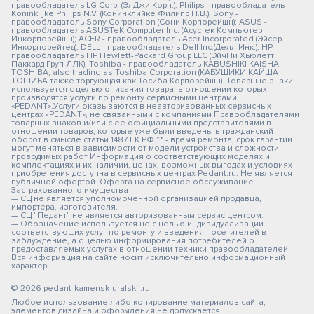
правообладатель LG Corp. (ЭлДжи Корп.); Philips - правообладатель
Koninklijke Philips N.V. (Конинклийке Филипс Н.В.); Sony -
правообладатель Sony Corporation (Сони Корпорейшн); ASUS -
правообладатель ASUSTeK Computer Inc. (Асустек Компьютер
Инкорпорейшн); ACER - правообладатель Acer Incorporated (Эйсер
Инкорпорейтед); DELL - правообладатель Dell Inc.(Делл Инк.); HP -
правообладатель HP Hewlett-Packard Group LLC (ЭйчПи Хьюлетт
Паккард Груп ЛЛК); Toshiba - правообладатель KABUSHIKI KAISHA
TOSHIBA, also trading as Toshiba Corporation (КАБУШИКИ КАЙША
ТОШИБА также торгующая как Тосиба Корпорейшн). Товарные знаки
используется с целью описания товара, в отношении которых
производятся услуги по ремонту сервисными центрами
«PEDANT».Услуги оказываются в неавторизованных сервисных
центрах «PEDANT», не связанными с компаниями Правообладателями
товарных знаков и/или с ее официальными представителями в
отношении товаров, которые уже были введены в гражданский
оборот в смысле статьи 1487 ГК РФ ** - время ремонта, срок гарантии
могут меняться в зависимости от модели устройства и сложности
проводимых работ Информация о соответствующих моделях и
комплектациях и их наличии, ценах, возможных выгодах и условиях
приобретения доступна в сервисных центрах Pedant.ru. Не является
публичной офертой. Оферта на сервисное обслуживание
Застрахованного имущества
— СЦ не является уполномоченной организацией продавца,
импортера, изготовителя.
— СЦ "Педант" не является авторизованным сервис центром.
— Обозначение используется не с целью индивидуализации
соответствующих услуг по ремонту и введения посетителей в
заблуждение, а с целью информирования потребителей о
предоставляемых услугах в отношении техники правообладателей.
Вся информация на сайте носит исключительно информационный
характер.
© 2026 pedant-kamensk-uralskij.ru
Любое использование либо копирование материалов сайта,
элементов дизайна и оформления не допускается.