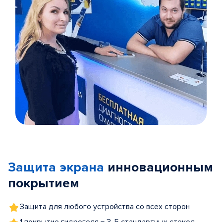
Item
1
of
Защита экрана
инновационным
5
покрытием
Защита для любого устройства со всех сторон