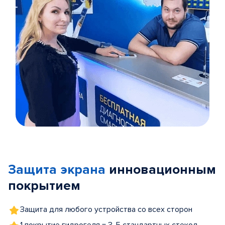
Item
1
of
Защита экрана
инновационным
5
покрытием
Защита для любого устройства со всех сторон