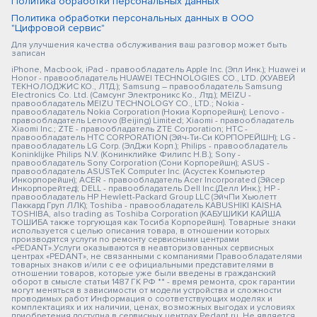
Политика обработки персональных данных
Политика обработки персональных данных в ООО
"Цифровой сервис"
Для улучшения качества обслуживания ваш разговор может быть
записан
iPhone, Macbook, iPad - правообладатель Apple Inc. (Эпл Инк.); Huawei и
Honor - правообладатель HUAWEI TECHNOLOGIES CO., LTD. (ХУАВЕЙ
ТЕКНОЛОДЖИС КО., ЛТД.); Samsung – правообладатель Samsung
Electronics Co. Ltd. (Самсунг Электроникс Ко., Лтд.); MEIZU -
правообладатель MEIZU TECHNOLOGY CO., LTD.; Nokia -
правообладатель Nokia Corporation (Нокиа Корпорейшн); Lenovo -
правообладатель Lenovo (Beijing) Limited; Xiaomi - правообладатель
Xiaomi Inc.; ZTE - правообладатель ZTE Corporation; HTC -
правообладатель HTC CORPORATION (Эйч-Ти-Си КОРПОРЕЙШН); LG -
правообладатель LG Corp. (ЭлДжи Корп.); Philips - правообладатель
Koninklijke Philips N.V. (Конинклийке Филипс Н.В.); Sony -
правообладатель Sony Corporation (Сони Корпорейшн); ASUS -
правообладатель ASUSTeK Computer Inc. (Асустек Компьютер
Инкорпорейшн); ACER - правообладатель Acer Incorporated (Эйсер
Инкорпорейтед); DELL - правообладатель Dell Inc.(Делл Инк.); HP -
правообладатель HP Hewlett-Packard Group LLC (ЭйчПи Хьюлетт
Паккард Груп ЛЛК); Toshiba - правообладатель KABUSHIKI KAISHA
TOSHIBA, also trading as Toshiba Corporation (КАБУШИКИ КАЙША
ТОШИБА также торгующая как Тосиба Корпорейшн). Товарные знаки
используется с целью описания товара, в отношении которых
производятся услуги по ремонту сервисными центрами
«PEDANT».Услуги оказываются в неавторизованных сервисных
центрах «PEDANT», не связанными с компаниями Правообладателями
товарных знаков и/или с ее официальными представителями в
отношении товаров, которые уже были введены в гражданский
оборот в смысле статьи 1487 ГК РФ ** - время ремонта, срок гарантии
могут меняться в зависимости от модели устройства и сложности
проводимых работ Информация о соответствующих моделях и
комплектациях и их наличии, ценах, возможных выгодах и условиях
приобретения доступна в сервисных центрах Pedant.ru. Не является