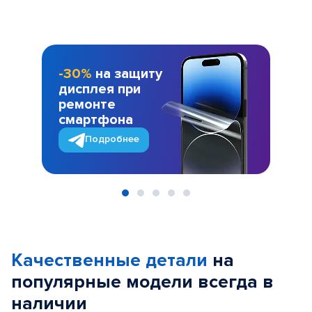
-30%
на защиту
дисплея при
ремонте
смартфона
Подробнее
Item
1
of
Качественные детали
на
5
популярные
модели
всегда в
наличии