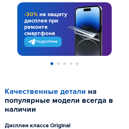
-30%
на защиту
дисплея при
ремонте
смартфона
Подробнее
Item
1
of
Качественные детали
на
5
популярные
модели
всегда в
наличии
Дисплеи класса Original