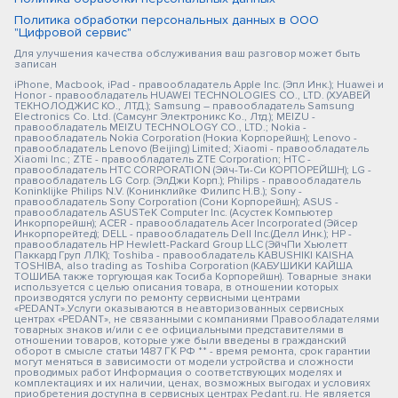
Политика обработки персональных данных в ООО
"Цифровой сервис"
Для улучшения качества обслуживания ваш разговор может быть
записан
iPhone, Macbook, iPad - правообладатель Apple Inc. (Эпл Инк.); Huawei и
Honor - правообладатель HUAWEI TECHNOLOGIES CO., LTD. (ХУАВЕЙ
ТЕКНОЛОДЖИС КО., ЛТД.); Samsung – правообладатель Samsung
Electronics Co. Ltd. (Самсунг Электроникс Ко., Лтд.); MEIZU -
правообладатель MEIZU TECHNOLOGY CO., LTD.; Nokia -
правообладатель Nokia Corporation (Нокиа Корпорейшн); Lenovo -
правообладатель Lenovo (Beijing) Limited; Xiaomi - правообладатель
Xiaomi Inc.; ZTE - правообладатель ZTE Corporation; HTC -
правообладатель HTC CORPORATION (Эйч-Ти-Си КОРПОРЕЙШН); LG -
правообладатель LG Corp. (ЭлДжи Корп.); Philips - правообладатель
Koninklijke Philips N.V. (Конинклийке Филипс Н.В.); Sony -
правообладатель Sony Corporation (Сони Корпорейшн); ASUS -
правообладатель ASUSTeK Computer Inc. (Асустек Компьютер
Инкорпорейшн); ACER - правообладатель Acer Incorporated (Эйсер
Инкорпорейтед); DELL - правообладатель Dell Inc.(Делл Инк.); HP -
правообладатель HP Hewlett-Packard Group LLC (ЭйчПи Хьюлетт
Паккард Груп ЛЛК); Toshiba - правообладатель KABUSHIKI KAISHA
TOSHIBA, also trading as Toshiba Corporation (КАБУШИКИ КАЙША
ТОШИБА также торгующая как Тосиба Корпорейшн). Товарные знаки
используется с целью описания товара, в отношении которых
производятся услуги по ремонту сервисными центрами
«PEDANT».Услуги оказываются в неавторизованных сервисных
центрах «PEDANT», не связанными с компаниями Правообладателями
товарных знаков и/или с ее официальными представителями в
отношении товаров, которые уже были введены в гражданский
оборот в смысле статьи 1487 ГК РФ ** - время ремонта, срок гарантии
могут меняться в зависимости от модели устройства и сложности
проводимых работ Информация о соответствующих моделях и
комплектациях и их наличии, ценах, возможных выгодах и условиях
приобретения доступна в сервисных центрах Pedant.ru. Не является