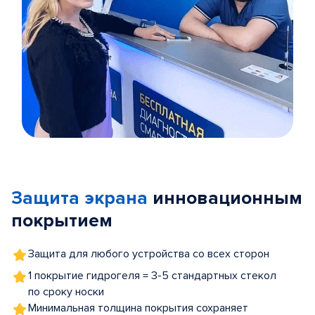
Item
1
of
Защита экрана
инновационным
5
покрытием
Защита для любого устройства со всех сторон
1 покрытие гидрогеля = 3-5 стандартных стекол
по сроку носки
Минимальная толщина покрытия сохраняет