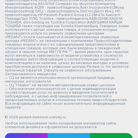
правообладатель Sony Corporation (Сони Корпорейшн); ASUS -
правообладатель ASUSTeK Computer Inc. (Асустек Компьютер
Инкорпорейшн); ACER - правообладатель Acer Incorporated (Эйсер
Инкорпорейтед); DELL - правообладатель Dell Inc.(Делл Инк.); HP -
правообладатель HP Hewlett-Packard Group LLC (ЭйчПи Хьюлетт
Паккард Груп ЛЛК); Toshiba - правообладатель KABUSHIKI KAISHA
TOSHIBA, also trading as Toshiba Corporation (КАБУШИКИ КАЙША
ТОШИБА также торгующая как Тосиба Корпорейшн). Товарные знаки
используется с целью описания товара, в отношении которых
производятся услуги по ремонту сервисными центрами
«PEDANT».Услуги оказываются в неавторизованных сервисных
центрах «PEDANT», не связанными с компаниями Правообладателями
товарных знаков и/или с ее официальными представителями в
отношении товаров, которые уже были введены в гражданский
оборот в смысле статьи 1487 ГК РФ ** - время ремонта, срок гарантии
могут меняться в зависимости от модели устройства и сложности
проводимых работ Информация о соответствующих моделях и
комплектациях и их наличии, ценах, возможных выгодах и условиях
приобретения доступна в сервисных центрах Pedant.ru. Не является
публичной офертой. Оферта на сервисное обслуживание
Застрахованного имущества
— СЦ не является уполномоченной организацией продавца,
импортера, изготовителя.
— СЦ "Педант" не является авторизованным сервис центром.
— Обозначение используется не с целью индивидуализации
соответствующих услуг по ремонту и введения посетителей в
заблуждение, а с целью информирования потребителей о
предоставляемых услугах в отношении техники правообладателей.
Вся информация на сайте носит исключительно информационный
характер.
© 2026 pedant-kamensk-uralskij.ru
Любое использование либо копирование материалов сайта,
элементов дизайна и оформления не допускается.