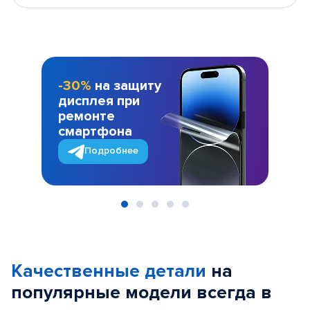
-30%
на защиту
дисплея при
ремонте
смартфона
Подробнее
Item
1
of
Качественные детали
на
5
популярные
модели
всегда в