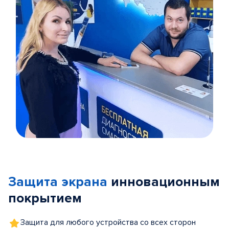
Item
1
of
Защита экрана
инновационным
5
покрытием
Защита для любого устройства со всех сторон