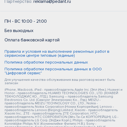
Партнерство:
reklama@pedant.ru
ПН - ВС 10:00 - 21:00
Без выходных
Оплата банковской картой
Правила и условия на выполнение ремонтных работ в
сервисном центре типовые (единые)
Политика обработки персональных данных
Политика обработки персональных данных в ООО
"Цифровой сервис"
Для улучшения качества обслуживания ваш разговор может быть
записан
iPhone, Macbook, iPad - правообладатель Apple Inc. (Эпл Инк.); Huawei и
Honor - правообладатель HUAWEI TECHNOLOGIES CO., LTD. (ХУАВЕЙ
ТЕКНОЛОДЖИС КО., ЛТД.); Samsung – правообладатель Samsung
Electronics Co. Ltd. (Самсунг Электроникс Ко., Лтд.); MEIZU -
правообладатель MEIZU TECHNOLOGY CO., LTD.; Nokia -
правообладатель Nokia Corporation (Нокиа Корпорейшн); Lenovo -
правообладатель Lenovo (Beijing) Limited; Xiaomi - правообладатель
Xiaomi Inc.; ZTE - правообладатель ZTE Corporation; HTC -
правообладатель HTC CORPORATION (Эйч-Ти-Си КОРПОРЕЙШН); LG -
правообладатель LG Corp. (ЭлДжи Корп.); Philips - правообладатель
Koninklijke Philips N.V. (Конинклийке Филипс Н.В.); Sony -