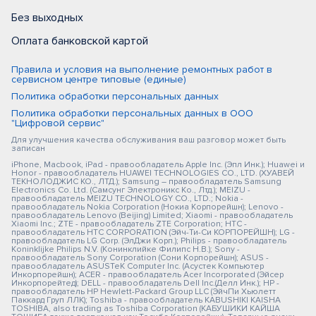
Без выходных
Оплата банковской картой
Правила и условия на выполнение ремонтных работ в
сервисном центре типовые (единые)
Политика обработки персональных данных
Политика обработки персональных данных в ООО
"Цифровой сервис"
Для улучшения качества обслуживания ваш разговор может быть
записан
iPhone, Macbook, iPad - правообладатель Apple Inc. (Эпл Инк.); Huawei и
Honor - правообладатель HUAWEI TECHNOLOGIES CO., LTD. (ХУАВЕЙ
ТЕКНОЛОДЖИС КО., ЛТД.); Samsung – правообладатель Samsung
Electronics Co. Ltd. (Самсунг Электроникс Ко., Лтд.); MEIZU -
правообладатель MEIZU TECHNOLOGY CO., LTD.; Nokia -
правообладатель Nokia Corporation (Нокиа Корпорейшн); Lenovo -
правообладатель Lenovo (Beijing) Limited; Xiaomi - правообладатель
Xiaomi Inc.; ZTE - правообладатель ZTE Corporation; HTC -
правообладатель HTC CORPORATION (Эйч-Ти-Си КОРПОРЕЙШН); LG -
правообладатель LG Corp. (ЭлДжи Корп.); Philips - правообладатель
Koninklijke Philips N.V. (Конинклийке Филипс Н.В.); Sony -
правообладатель Sony Corporation (Сони Корпорейшн); ASUS -
правообладатель ASUSTeK Computer Inc. (Асустек Компьютер
Инкорпорейшн); ACER - правообладатель Acer Incorporated (Эйсер
Инкорпорейтед); DELL - правообладатель Dell Inc.(Делл Инк.); HP -
правообладатель HP Hewlett-Packard Group LLC (ЭйчПи Хьюлетт
Паккард Груп ЛЛК); Toshiba - правообладатель KABUSHIKI KAISHA
TOSHIBA, also trading as Toshiba Corporation (КАБУШИКИ КАЙША