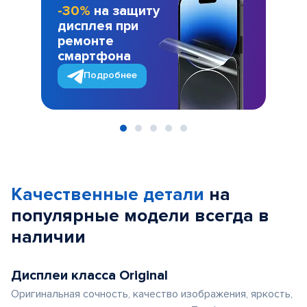
-30%
на защиту
дисплея при
ремонте
смартфона
Подробнее
Item
1
of
Качественные детали
на
5
популярные
модели
всегда в
наличии
Дисплеи класса Original
Оригинальная сочность, качество изображения, яркость,