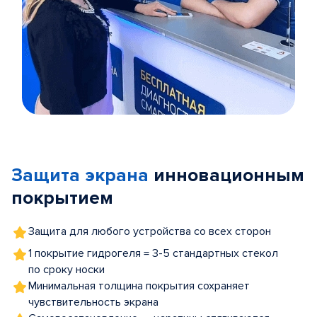
Item
1
of
Защита экрана
инновационным
5
покрытием
Защита для любого устройства со всех сторон
1 покрытие гидрогеля = 3-5 стандартных стекол
по сроку носки
Минимальная толщина покрытия сохраняет
чувствительность экрана