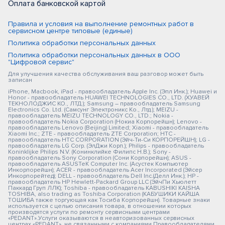
Оплата банковской картой
Правила и условия на выполнение ремонтных работ в
сервисном центре типовые (единые)
Политика обработки персональных данных
Политика обработки персональных данных в ООО
"Цифровой сервис"
Для улучшения качества обслуживания ваш разговор может быть
записан
iPhone, Macbook, iPad - правообладатель Apple Inc. (Эпл Инк.); Huawei и
Honor - правообладатель HUAWEI TECHNOLOGIES CO., LTD. (ХУАВЕЙ
ТЕКНОЛОДЖИС КО., ЛТД.); Samsung – правообладатель Samsung
Electronics Co. Ltd. (Самсунг Электроникс Ко., Лтд.); MEIZU -
правообладатель MEIZU TECHNOLOGY CO., LTD.; Nokia -
правообладатель Nokia Corporation (Нокиа Корпорейшн); Lenovo -
правообладатель Lenovo (Beijing) Limited; Xiaomi - правообладатель
Xiaomi Inc.; ZTE - правообладатель ZTE Corporation; HTC -
правообладатель HTC CORPORATION (Эйч-Ти-Си КОРПОРЕЙШН); LG -
правообладатель LG Corp. (ЭлДжи Корп.); Philips - правообладатель
Koninklijke Philips N.V. (Конинклийке Филипс Н.В.); Sony -
правообладатель Sony Corporation (Сони Корпорейшн); ASUS -
правообладатель ASUSTeK Computer Inc. (Асустек Компьютер
Инкорпорейшн); ACER - правообладатель Acer Incorporated (Эйсер
Инкорпорейтед); DELL - правообладатель Dell Inc.(Делл Инк.); HP -
правообладатель HP Hewlett-Packard Group LLC (ЭйчПи Хьюлетт
Паккард Груп ЛЛК); Toshiba - правообладатель KABUSHIKI KAISHA
TOSHIBA, also trading as Toshiba Corporation (КАБУШИКИ КАЙША
ТОШИБА также торгующая как Тосиба Корпорейшн). Товарные знаки
используется с целью описания товара, в отношении которых
производятся услуги по ремонту сервисными центрами
«PEDANT».Услуги оказываются в неавторизованных сервисных
центрах «PEDANT», не связанными с компаниями Правообладателями