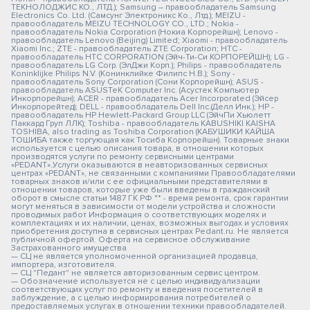
ТЕКНОЛОДЖИС КО., ЛТД.); Samsung – правообладатель Samsung
Electronics Co. Ltd. (Самсунг Электроникс Ко., Лтд.); MEIZU -
правообладатель MEIZU TECHNOLOGY CO., LTD.; Nokia -
правообладатель Nokia Corporation (Нокиа Корпорейшн); Lenovo -
правообладатель Lenovo (Beijing) Limited; Xiaomi - правообладатель
Xiaomi Inc.; ZTE - правообладатель ZTE Corporation; HTC -
правообладатель HTC CORPORATION (Эйч-Ти-Си КОРПОРЕЙШН); LG -
правообладатель LG Corp. (ЭлДжи Корп.); Philips - правообладатель
Koninklijke Philips N.V. (Конинклийке Филипс Н.В.); Sony -
правообладатель Sony Corporation (Сони Корпорейшн); ASUS -
правообладатель ASUSTeK Computer Inc. (Асустек Компьютер
Инкорпорейшн); ACER - правообладатель Acer Incorporated (Эйсер
Инкорпорейтед); DELL - правообладатель Dell Inc.(Делл Инк.); HP -
правообладатель HP Hewlett-Packard Group LLC (ЭйчПи Хьюлетт
Паккард Груп ЛЛК); Toshiba - правообладатель KABUSHIKI KAISHA
TOSHIBA, also trading as Toshiba Corporation (КАБУШИКИ КАЙША
ТОШИБА также торгующая как Тосиба Корпорейшн). Товарные знаки
используется с целью описания товара, в отношении которых
производятся услуги по ремонту сервисными центрами
«PEDANT».Услуги оказываются в неавторизованных сервисных
центрах «PEDANT», не связанными с компаниями Правообладателями
товарных знаков и/или с ее официальными представителями в
отношении товаров, которые уже были введены в гражданский
оборот в смысле статьи 1487 ГК РФ ** - время ремонта, срок гарантии
могут меняться в зависимости от модели устройства и сложности
проводимых работ Информация о соответствующих моделях и
комплектациях и их наличии, ценах, возможных выгодах и условиях
приобретения доступна в сервисных центрах Pedant.ru. Не является
публичной офертой. Оферта на сервисное обслуживание
Застрахованного имущества
— СЦ не является уполномоченной организацией продавца,
импортера, изготовителя.
— СЦ "Педант" не является авторизованным сервис центром.
— Обозначение используется не с целью индивидуализации
соответствующих услуг по ремонту и введения посетителей в
заблуждение, а с целью информирования потребителей о
предоставляемых услугах в отношении техники правообладателей.