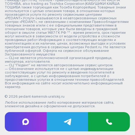
Паккард Груп ЛЛК); Toshiba - правообладатель KABUSHIKI KAISHA
TOSHIBA, also trading as Toshiba Corporation (КАБУШИКИ КАЙША
ТОШИБА также торгующая как Тосиба Корпорейшн). Товарные знаки
используется с целью описания товара, в отношении которых
производятся услуги по ремонту сервисными центрами
«PEDANT».Услуги оказываются в неавторизованных сервисных
центрах «PEDANT», не связанными с компаниями Правообладателями
товарных знаков и/или с ее официальными представителями в
отношении товаров, которые уже были введены в гражданский
оборот в смысле статьи 1487 ГК РФ ** - время ремонта, срок гарантии
могут меняться в зависимости от модели устройства и сложности
проводимых работ Информация о соответствующих моделях и
комплектациях и их наличии, ценах, возможных выгодах и условиях
приобретения доступна в сервисных центрах Pedant.ru. Не является
публичной офертой. Оферта на сервисное обслуживание
Застрахованного имущества
— СЦ не является уполномоченной организацией продавца,
импортера, изготовителя.
— СЦ "Педант" не является авторизованным сервис центром.
— Обозначение используется не с целью индивидуализации
соответствующих услуг по ремонту и введения посетителей в
заблуждение, а с целью информирования потребителей о
предоставляемых услугах в отношении техники правообладателей.
Вся информация на сайте носит исключительно информационный
характер.
© 2026 pedant-kamensk-uralskij.ru
Любое использование либо копирование материалов сайта,
элементов дизайна и оформления не допускается.