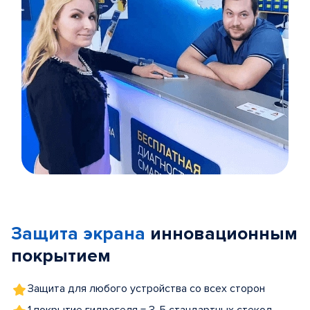
Item
1
of
Защита экрана
инновационным
5
покрытием
Защита для любого устройства со всех сторон