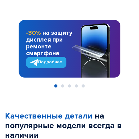
-30%
на защиту
дисплея при
ремонте
смартфона
Подробнее
Item
1
of
Качественные детали
на
5
популярные
модели
всегда в
наличии