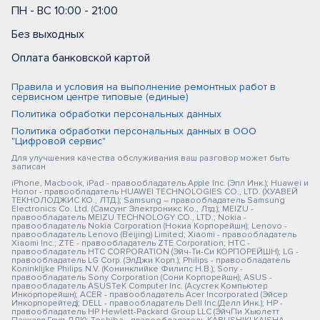
ПН - ВС 10:00 - 21:00
Без выходных
Оплата банковской картой
Правила и условия на выполнение ремонтных работ в
сервисном центре типовые (единые)
Политика обработки персональных данных
Политика обработки персональных данных в ООО
"Цифровой сервис"
Для улучшения качества обслуживания ваш разговор может быть
записан
iPhone, Macbook, iPad - правообладатель Apple Inc. (Эпл Инк.); Huawei и
Honor - правообладатель HUAWEI TECHNOLOGIES CO., LTD. (ХУАВЕЙ
ТЕКНОЛОДЖИС КО., ЛТД.); Samsung – правообладатель Samsung
Electronics Co. Ltd. (Самсунг Электроникс Ко., Лтд.); MEIZU -
правообладатель MEIZU TECHNOLOGY CO., LTD.; Nokia -
правообладатель Nokia Corporation (Нокиа Корпорейшн); Lenovo -
правообладатель Lenovo (Beijing) Limited; Xiaomi - правообладатель
Xiaomi Inc.; ZTE - правообладатель ZTE Corporation; HTC -
правообладатель HTC CORPORATION (Эйч-Ти-Си КОРПОРЕЙШН); LG -
правообладатель LG Corp. (ЭлДжи Корп.); Philips - правообладатель
Koninklijke Philips N.V. (Конинклийке Филипс Н.В.); Sony -
правообладатель Sony Corporation (Сони Корпорейшн); ASUS -
правообладатель ASUSTeK Computer Inc. (Асустек Компьютер
Инкорпорейшн); ACER - правообладатель Acer Incorporated (Эйсер
Инкорпорейтед); DELL - правообладатель Dell Inc.(Делл Инк.); HP -
правообладатель HP Hewlett-Packard Group LLC (ЭйчПи Хьюлетт