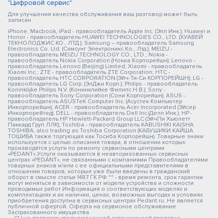
"Цифровой сервис"
Для улучшения качества обслуживания ваш разговор может быть
записан
iPhone, Macbook, iPad - правообладатель Apple Inc. (Эпл Инк.); Huawei и
Honor - правообладатель HUAWEI TECHNOLOGIES CO., LTD. (ХУАВЕЙ
ТЕКНОЛОДЖИС КО., ЛТД.); Samsung – правообладатель Samsung
Electronics Co. Ltd. (Самсунг Электроникс Ко., Лтд.); MEIZU -
правообладатель MEIZU TECHNOLOGY CO., LTD.; Nokia -
правообладатель Nokia Corporation (Нокиа Корпорейшн); Lenovo -
правообладатель Lenovo (Beijing) Limited; Xiaomi - правообладатель
Xiaomi Inc.; ZTE - правообладатель ZTE Corporation; HTC -
правообладатель HTC CORPORATION (Эйч-Ти-Си КОРПОРЕЙШН); LG -
правообладатель LG Corp. (ЭлДжи Корп.); Philips - правообладатель
Koninklijke Philips N.V. (Конинклийке Филипс Н.В.); Sony -
правообладатель Sony Corporation (Сони Корпорейшн); ASUS -
правообладатель ASUSTeK Computer Inc. (Асустек Компьютер
Инкорпорейшн); ACER - правообладатель Acer Incorporated (Эйсер
Инкорпорейтед); DELL - правообладатель Dell Inc.(Делл Инк.); HP -
правообладатель HP Hewlett-Packard Group LLC (ЭйчПи Хьюлетт
Паккард Груп ЛЛК); Toshiba - правообладатель KABUSHIKI KAISHA
TOSHIBA, also trading as Toshiba Corporation (КАБУШИКИ КАЙША
ТОШИБА также торгующая как Тосиба Корпорейшн). Товарные знаки
используется с целью описания товара, в отношении которых
производятся услуги по ремонту сервисными центрами
«PEDANT».Услуги оказываются в неавторизованных сервисных
центрах «PEDANT», не связанными с компаниями Правообладателями
товарных знаков и/или с ее официальными представителями в
отношении товаров, которые уже были введены в гражданский
оборот в смысле статьи 1487 ГК РФ ** - время ремонта, срок гарантии
могут меняться в зависимости от модели устройства и сложности
проводимых работ Информация о соответствующих моделях и
комплектациях и их наличии, ценах, возможных выгодах и условиях
приобретения доступна в сервисных центрах Pedant.ru. Не является
публичной офертой. Оферта на сервисное обслуживание
Застрахованного имущества