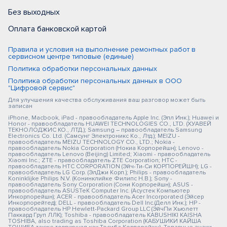
Без выходных
Оплата банковской картой
Правила и условия на выполнение ремонтных работ в
сервисном центре типовые (единые)
Политика обработки персональных данных
Политика обработки персональных данных в ООО
"Цифровой сервис"
Для улучшения качества обслуживания ваш разговор может быть
записан
iPhone, Macbook, iPad - правообладатель Apple Inc. (Эпл Инк.); Huawei и
Honor - правообладатель HUAWEI TECHNOLOGIES CO., LTD. (ХУАВЕЙ
ТЕКНОЛОДЖИС КО., ЛТД.); Samsung – правообладатель Samsung
Electronics Co. Ltd. (Самсунг Электроникс Ко., Лтд.); MEIZU -
правообладатель MEIZU TECHNOLOGY CO., LTD.; Nokia -
правообладатель Nokia Corporation (Нокиа Корпорейшн); Lenovo -
правообладатель Lenovo (Beijing) Limited; Xiaomi - правообладатель
Xiaomi Inc.; ZTE - правообладатель ZTE Corporation; HTC -
правообладатель HTC CORPORATION (Эйч-Ти-Си КОРПОРЕЙШН); LG -
правообладатель LG Corp. (ЭлДжи Корп.); Philips - правообладатель
Koninklijke Philips N.V. (Конинклийке Филипс Н.В.); Sony -
правообладатель Sony Corporation (Сони Корпорейшн); ASUS -
правообладатель ASUSTeK Computer Inc. (Асустек Компьютер
Инкорпорейшн); ACER - правообладатель Acer Incorporated (Эйсер
Инкорпорейтед); DELL - правообладатель Dell Inc.(Делл Инк.); HP -
правообладатель HP Hewlett-Packard Group LLC (ЭйчПи Хьюлетт
Паккард Груп ЛЛК); Toshiba - правообладатель KABUSHIKI KAISHA
TOSHIBA, also trading as Toshiba Corporation (КАБУШИКИ КАЙША