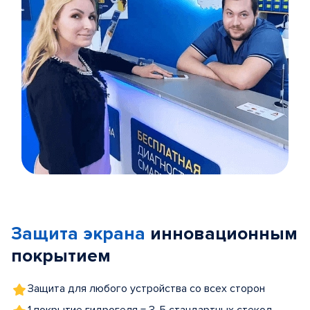
Item
1
of
Защита экрана
инновационным
5
покрытием
Защита для любого устройства со всех сторон