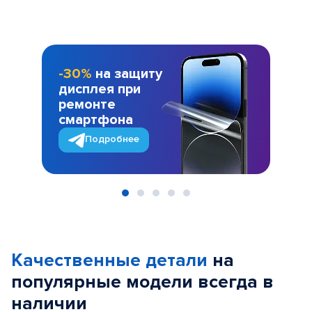
-30%
на защиту
дисплея при
ремонте
смартфона
Подробнее
Item
1
of
Качественные детали
на
5
популярные
модели
всегда в
наличии