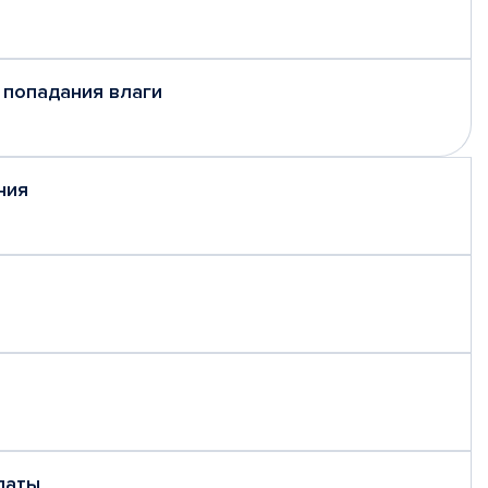
 попадания влаги
ния
латы