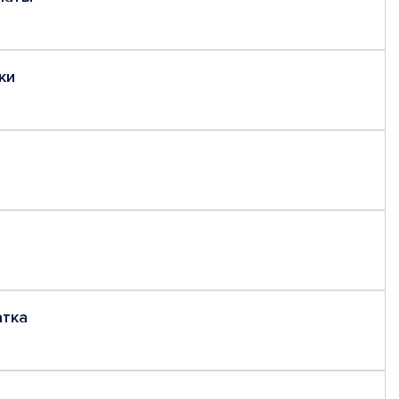
ки
атка