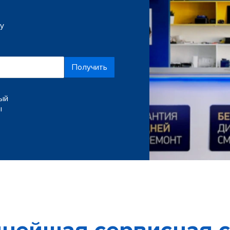
ку
Получить
ный
ы