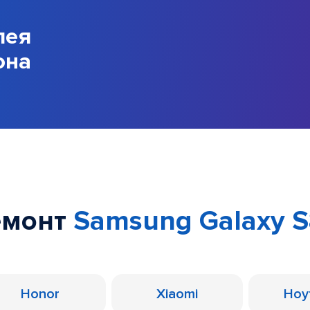
лея
она
емонт
Samsung Galaxy S8
Honor
Xiaomi
Ноу