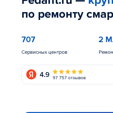
Pedant.ru —
круп
по ремонту смар
707
2 
Сервисных центров
Ремон
4.9
97 757 отзывов