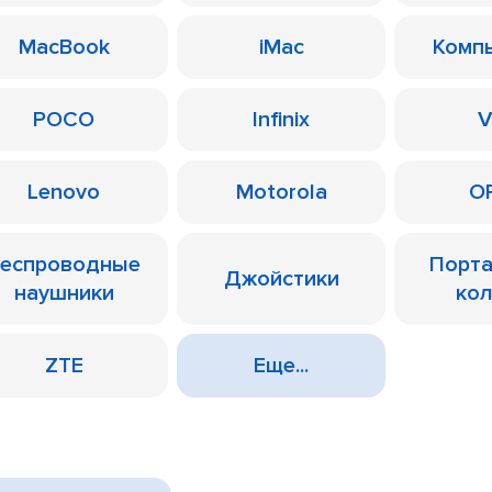
MacBook
iMac
Комп
POCO
Infinix
V
Lenovo
Motorola
O
еспроводные
Порт
Джойстики
наушники
ко
ZTE
Еще...