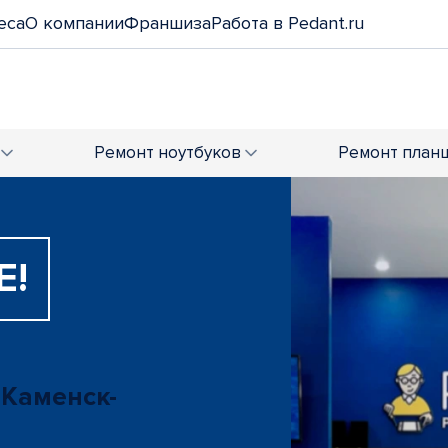
еса
О компании
Франшиза
Работа в Pedant.ru
Ремонт
ноутбуков
Ремонт
план
Е!
 Каменск-