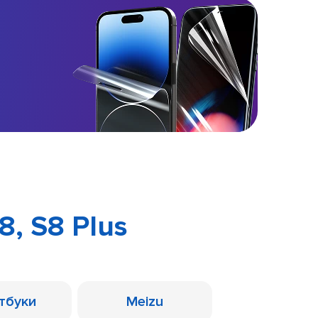
, S8 Plus
тбуки
Meizu