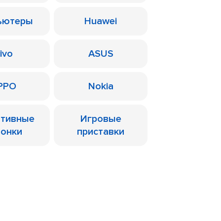
ьютеры
Huawei
ivo
ASUS
PPO
Nokia
ативные
Игровые
лонки
приставки