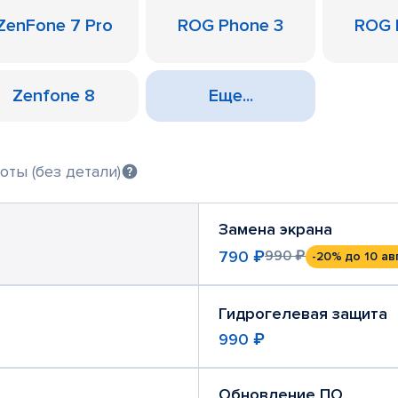
ZenFone 7 Pro
ROG Phone 3
ROG 
Zenfone 8
Еще...
оты (без детали)
Замена экрана
790 ₽
990 ₽
-20%
до 10 ав
Гидрогелевая защита
990 ₽
Обновление ПО