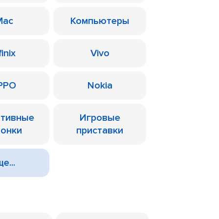
Mac
Компьютеры
finix
Vivo
PPO
Nokia
ативные
Игровые
лонки
приставки
е...