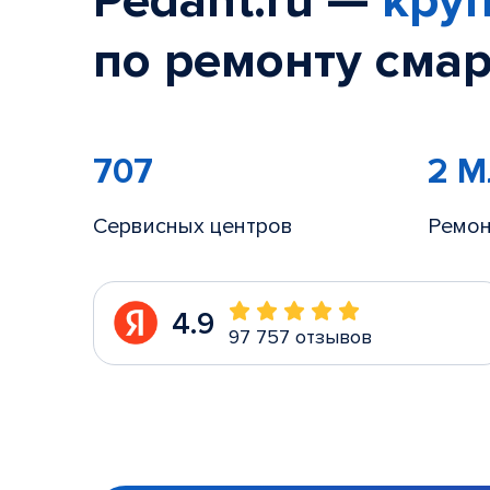
Pedant.ru —
круп
по ремонту смар
707
2 
Сервисных центров
Ремон
4.9
97 757 отзывов