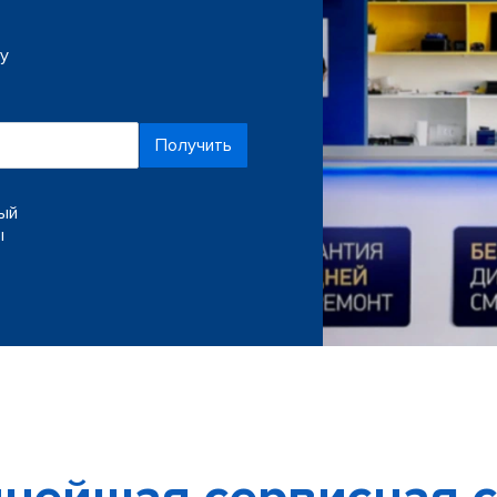
ку
Получить
ный
ы