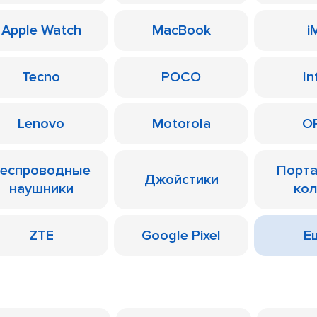
Apple Watch
MacBook
i
Tecno
POCO
In
Lenovo
Motorola
O
еспроводные
Порт
Джойстики
наушники
ко
ZTE
Google Pixel
Ещ