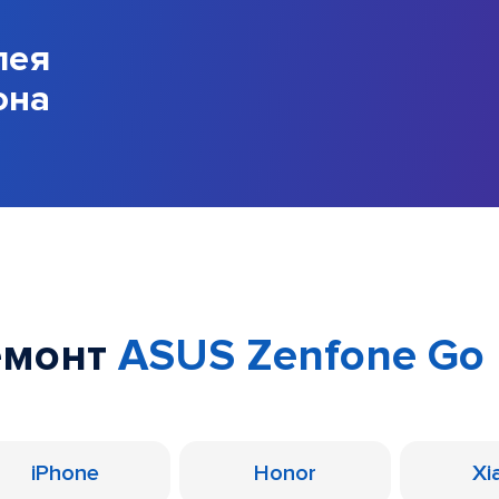
лея
она
емонт
ASUS Zenfone Go
iPhone
Honor
Xi