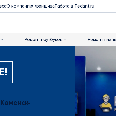
еса
О компании
Франшиза
Работа в Pedant.ru
Ремонт
ноутбуков
Ремонт
план
Е!
 Каменск-