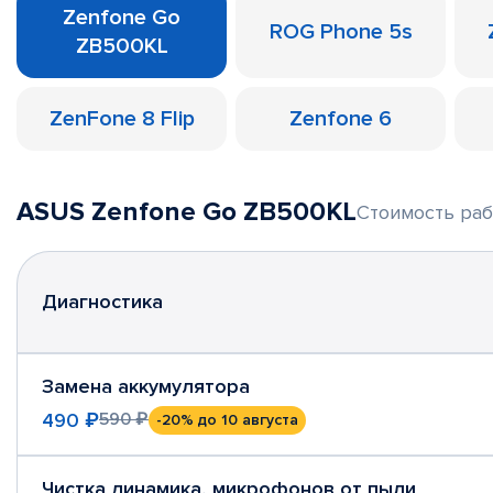
Zenfone Go
ROG Phone 5s
ZB500KL
ZenFone 8 Flip
Zenfone 6
ASUS Zenfone Go ZB500KL
Стоимость раб
Диагностика
Замена аккумулятора
490 ₽
590 ₽
-20%
до 10 августа
Чистка динамика, микрофонов от пыли