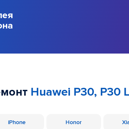
лея
она
емонт
Huawei P30, P30 L
iPhone
Honor
Xi