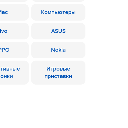
Mac
Компьютеры
ivo
ASUS
PPO
Nokia
ативные
Игровые
лонки
приставки