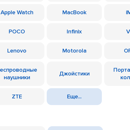
Apple Watch
MacBook
i
POCO
Infinix
V
Lenovo
Motorola
O
еспроводные
Порт
Джойстики
наушники
ко
ZTE
Еще...