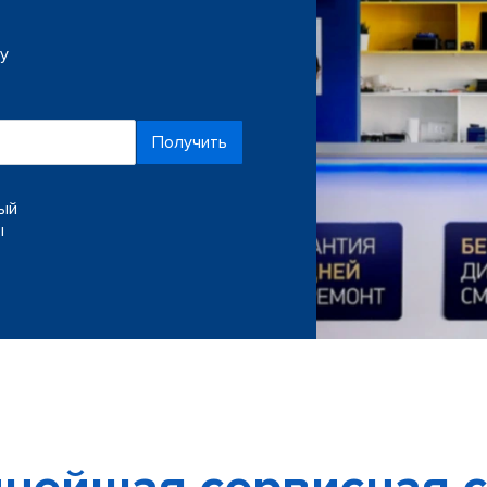
ку
Получить
ный
ы