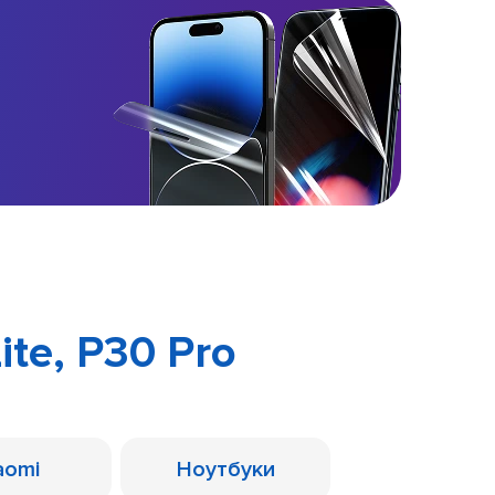
ite, P30 Pro
aomi
Ноутбуки