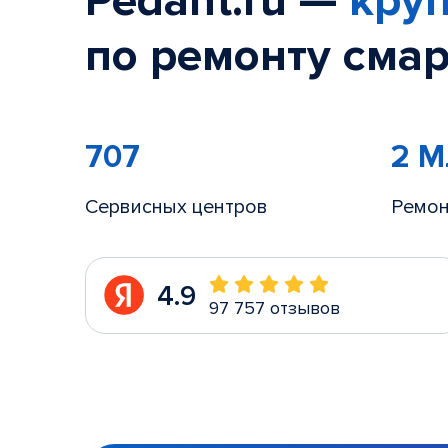
Pedant.ru —
круп
по ремонту смар
707
2 
Сервисных центров
Ремон
4.9
97 757 отзывов