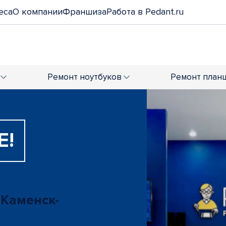
еса
О компании
Франшиза
Работа в Pedant.ru
Ремонт
ноутбуков
Ремонт
план
Е!
 Каменск-