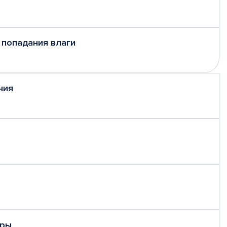
 попадания влаги
ния
еры