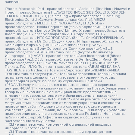
записан
iPhone, Macbook, iPad - правообладатель Apple Inc. (Эпл Инк.); Huawei и
Honor - правообладатель HUAWEI TECHNOLOGIES CO., LTD. (ХУАВЕЙ
ТЕКНОЛОДЖИС КО., ЛТД.); Samsung – правообладатель Samsung
Electronics Co. Ltd. (Самсунг Электроникс Ко., Лтд.); MEIZU -
правообладатель MEIZU TECHNOLOGY CO., LTD.; Nokia -
правообладатель Nokia Corporation (Нокиа Корпорейшн); Lenovo -
правообладатель Lenovo (Beijing) Limited; Xiaomi - правообладатель
Xiaomi Inc.; ZTE - правообладатель ZTE Corporation; HTC -
правообладатель HTC CORPORATION (Эйч-Ти-Си КОРПОРЕЙШН); LG -
правообладатель LG Corp. (ЭлДжи Корп.); Philips - правообладатель
Koninklijke Philips N.V. (Конинклийке Филипс Н.В.); Sony -
правообладатель Sony Corporation (Сони Корпорейшн); ASUS -
правообладатель ASUSTeK Computer Inc. (Асустек Компьютер
Инкорпорейшн); ACER - правообладатель Acer Incorporated (Эйсер
Инкорпорейтед); DELL - правообладатель Dell Inc.(Делл Инк.); HP -
правообладатель HP Hewlett-Packard Group LLC (ЭйчПи Хьюлетт
Паккард Груп ЛЛК); Toshiba - правообладатель KABUSHIKI KAISHA
TOSHIBA, also trading as Toshiba Corporation (КАБУШИКИ КАЙША
ТОШИБА также торгующая как Тосиба Корпорейшн). Товарные знаки
используется с целью описания товара, в отношении которых
производятся услуги по ремонту сервисными центрами
«PEDANT».Услуги оказываются в неавторизованных сервисных
центрах «PEDANT», не связанными с компаниями Правообладателями
товарных знаков и/или с ее официальными представителями в
отношении товаров, которые уже были введены в гражданский
оборот в смысле статьи 1487 ГК РФ ** - время ремонта, срок гарантии
могут меняться в зависимости от модели устройства и сложности
проводимых работ Информация о соответствующих моделях и
комплектациях и их наличии, ценах, возможных выгодах и условиях
приобретения доступна в сервисных центрах Pedant.ru. Не является
публичной офертой. Оферта на сервисное обслуживание
Застрахованного имущества
— СЦ не является уполномоченной организацией продавца,
импортера, изготовителя.
— СЦ "Педант" не является авторизованным сервис центром.