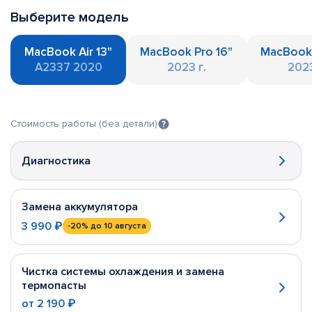
Выберите модель
MacBook Air 13"
MacBook Pro 16"
MacBook 
A2337 2020
2023 г.
2023
Стоимость работы (без детали)
Диагностика
Замена аккумулятора
3 990 ₽
-20%
до 10 августа
Чистка системы охлаждения и замена
термопасты
от
2 190 ₽