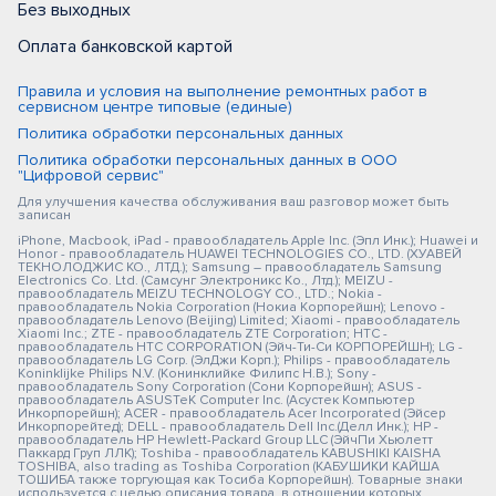
Без выходных
Оплата банковской картой
Правила и условия на выполнение ремонтных работ в
сервисном центре типовые (единые)
Политика обработки персональных данных
Политика обработки персональных данных в ООО
"Цифровой сервис"
Для улучшения качества обслуживания ваш разговор может быть
записан
iPhone, Macbook, iPad - правообладатель Apple Inc. (Эпл Инк.); Huawei и
Honor - правообладатель HUAWEI TECHNOLOGIES CO., LTD. (ХУАВЕЙ
ТЕКНОЛОДЖИС КО., ЛТД.); Samsung – правообладатель Samsung
Electronics Co. Ltd. (Самсунг Электроникс Ко., Лтд.); MEIZU -
правообладатель MEIZU TECHNOLOGY CO., LTD.; Nokia -
правообладатель Nokia Corporation (Нокиа Корпорейшн); Lenovo -
правообладатель Lenovo (Beijing) Limited; Xiaomi - правообладатель
Xiaomi Inc.; ZTE - правообладатель ZTE Corporation; HTC -
правообладатель HTC CORPORATION (Эйч-Ти-Си КОРПОРЕЙШН); LG -
правообладатель LG Corp. (ЭлДжи Корп.); Philips - правообладатель
Koninklijke Philips N.V. (Конинклийке Филипс Н.В.); Sony -
правообладатель Sony Corporation (Сони Корпорейшн); ASUS -
правообладатель ASUSTeK Computer Inc. (Асустек Компьютер
Инкорпорейшн); ACER - правообладатель Acer Incorporated (Эйсер
Инкорпорейтед); DELL - правообладатель Dell Inc.(Делл Инк.); HP -
правообладатель HP Hewlett-Packard Group LLC (ЭйчПи Хьюлетт
Паккард Груп ЛЛК); Toshiba - правообладатель KABUSHIKI KAISHA
TOSHIBA, also trading as Toshiba Corporation (КАБУШИКИ КАЙША
ТОШИБА также торгующая как Тосиба Корпорейшн). Товарные знаки
используется с целью описания товара, в отношении которых