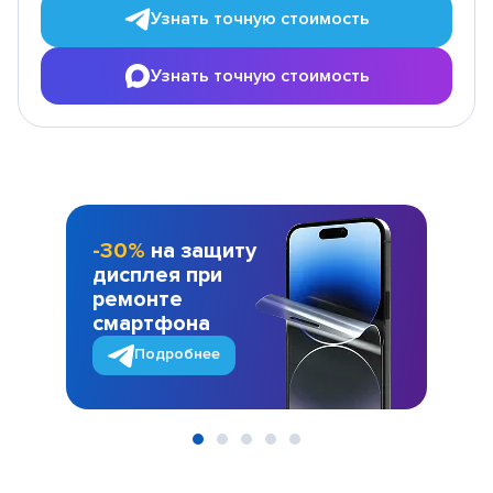
Узнать точную стоимость
Узнать точную стоимость
-30%
на защиту
дисплея при
ремонте
смартфона
Подробнее
Item
1