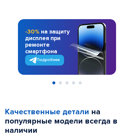
-30%
на защиту
дисплея при
ремонте
смартфона
Подробнее
Item
1
of
Качественные детали
на
5
популярные
модели
всегда в
наличии