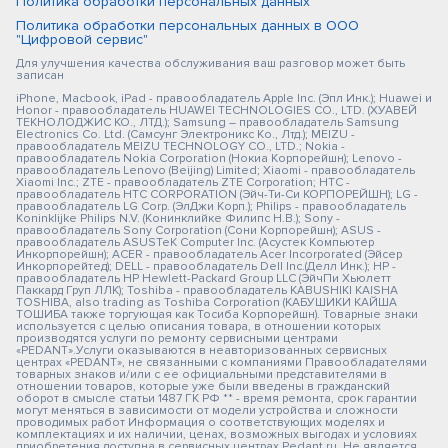
Политика обработки персональных данных
Политика обработки персональных данных в ООО
"Цифровой сервис"
Для улучшения качества обслуживания ваш разговор может быть
записан
iPhone, Macbook, iPad - правообладатель Apple Inc. (Эпл Инк.); Huawei и
Honor - правообладатель HUAWEI TECHNOLOGIES CO., LTD. (ХУАВЕЙ
ТЕКНОЛОДЖИС КО., ЛТД.); Samsung – правообладатель Samsung
Electronics Co. Ltd. (Самсунг Электроникс Ко., Лтд.); MEIZU -
правообладатель MEIZU TECHNOLOGY CO., LTD.; Nokia -
правообладатель Nokia Corporation (Нокиа Корпорейшн); Lenovo -
правообладатель Lenovo (Beijing) Limited; Xiaomi - правообладатель
Xiaomi Inc.; ZTE - правообладатель ZTE Corporation; HTC -
правообладатель HTC CORPORATION (Эйч-Ти-Си КОРПОРЕЙШН); LG -
правообладатель LG Corp. (ЭлДжи Корп.); Philips - правообладатель
Koninklijke Philips N.V. (Конинклийке Филипс Н.В.); Sony -
правообладатель Sony Corporation (Сони Корпорейшн); ASUS -
правообладатель ASUSTeK Computer Inc. (Асустек Компьютер
Инкорпорейшн); ACER - правообладатель Acer Incorporated (Эйсер
Инкорпорейтед); DELL - правообладатель Dell Inc.(Делл Инк.); HP -
правообладатель HP Hewlett-Packard Group LLC (ЭйчПи Хьюлетт
Паккард Груп ЛЛК); Toshiba - правообладатель KABUSHIKI KAISHA
TOSHIBA, also trading as Toshiba Corporation (КАБУШИКИ КАЙША
ТОШИБА также торгующая как Тосиба Корпорейшн). Товарные знаки
используется с целью описания товара, в отношении которых
производятся услуги по ремонту сервисными центрами
«PEDANT».Услуги оказываются в неавторизованных сервисных
центрах «PEDANT», не связанными с компаниями Правообладателями
товарных знаков и/или с ее официальными представителями в
отношении товаров, которые уже были введены в гражданский
оборот в смысле статьи 1487 ГК РФ ** - время ремонта, срок гарантии
могут меняться в зависимости от модели устройства и сложности
проводимых работ Информация о соответствующих моделях и
комплектациях и их наличии, ценах, возможных выгодах и условиях
приобретения доступна в сервисных центрах Pedant.ru. Не является