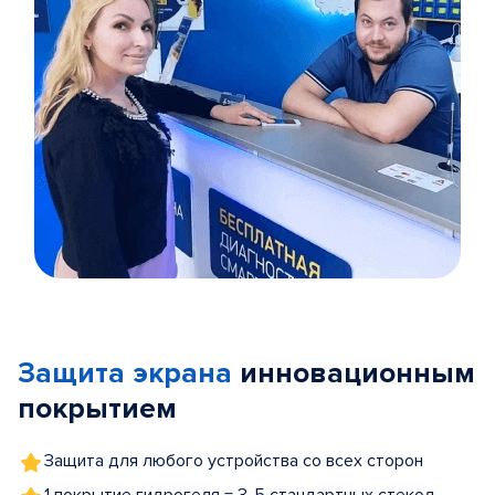
Item
1
of
Защита экрана
инновационным
5
покрытием
Защита для любого устройства со всех сторон